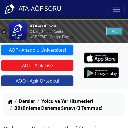
ATA-AÖF SORU
ATA-AÖF Soru
AÇ
Çıkmış Sorular Cepte
ÜCRETSİZ - Google Play'de
AÖF - Anadolu Üniversitesi
AÖL - Açık Lise
AÖO - Açık Ortaokul
Anasayfa
Dersler
Yolcu ve Yer Hizmetleri
Bütünleme Deneme Sınavı (3 Temmuz)