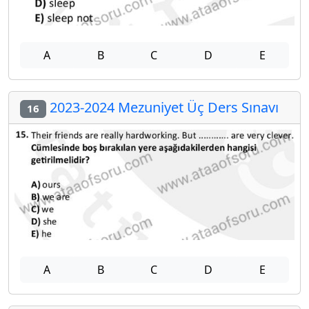
A
B
C
D
E
2023-2024 Mezuniyet Üç Ders Sınavı
16
A
B
C
D
E