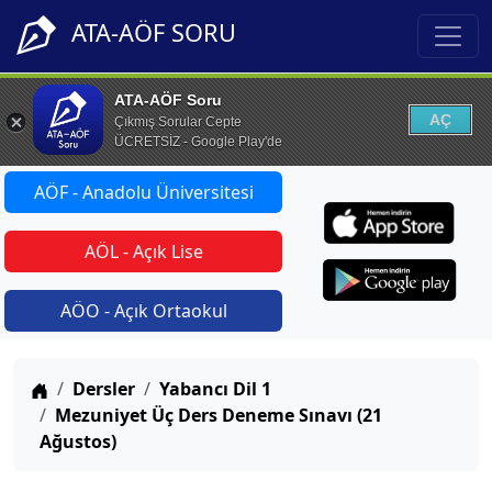
ATA-AÖF SORU
ATA-AÖF Soru
AÇ
Çıkmış Sorular Cepte
ÜCRETSİZ - Google Play'de
AÖF - Anadolu Üniversitesi
AÖL - Açık Lise
AÖO - Açık Ortaokul
Anasayfa
Dersler
Yabancı Dil 1
Mezuniyet Üç Ders Deneme Sınavı (21
Ağustos)