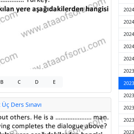
2024
2024
2024
202
202
2023
B
C
D
E
2023
2023
Üç Ders Sınavı
2023
2023
2023