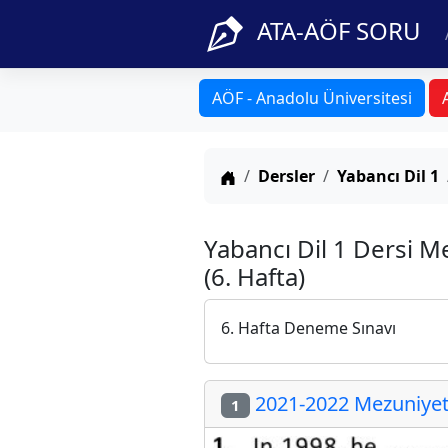
ATA-AÖF SORU
AÖF - Anadolu Üniversitesi
Anasayfa
Dersler
Yabancı Dil 1
Yabancı Dil 1 Dersi 
(6. Hafta)
6. Hafta Deneme Sınavı
2021-2022 Mezuniyet 
1