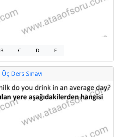
B
C
D
E
Üç Ders Sınavı