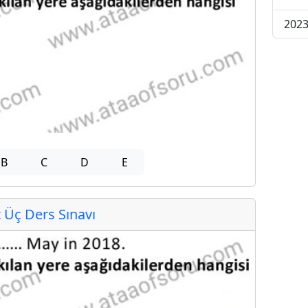
2023
B
C
D
E
Üç Ders Sınavı