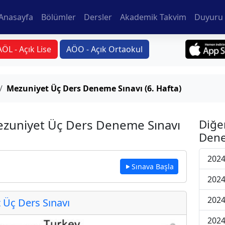
Anasayfa
Bölümler
Dersler
Akademik Takvim
Duyuru 
AÖL - Açık Lise
AÖO - Açık Ortaokul
Mezuniyet Üç Ders Deneme Sınavı (6. Hafta)
Mezuniyet Üç Ders Deneme Sınavı
Diğe
Dene
2024
Sınava Başla
2024
2024
Üç Ders Sınavı
2024