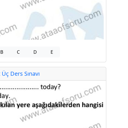
B
C
D
E
Üç Ders Sınavı