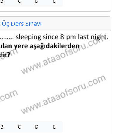
B
C
D
E
Üç Ders Sınavı
B
C
D
E