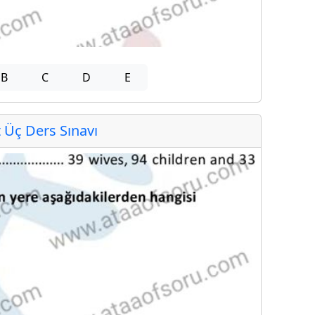
B
C
D
E
Üç Ders Sınavı