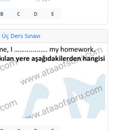
B
C
D
E
Üç Ders Sınavı