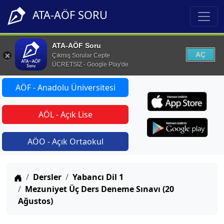
ATA-AÖF SORU
ATA-AÖF Soru
AÇ
Çıkmış Sorular Cepte
ÜCRETSİZ - Google Play'de
AÖF - Anadolu Üniversitesi
AÖL - Açık Lise
AÖO - Açık Ortaokul
Anasayfa
Dersler
Yabancı Dil 1
Mezuniyet Üç Ders Deneme Sınavı (20
Ağustos)