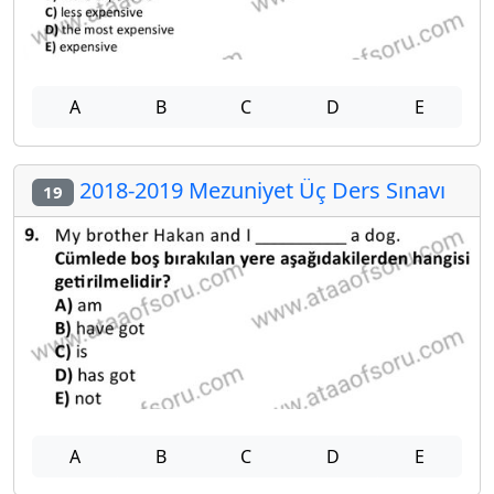
A
B
C
D
E
2018-2019 Mezuniyet Üç Ders Sınavı
19
A
B
C
D
E