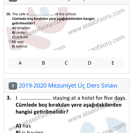
A
B
C
D
E
2019-2020 Mezuniyet Üç Ders Sınavı
7