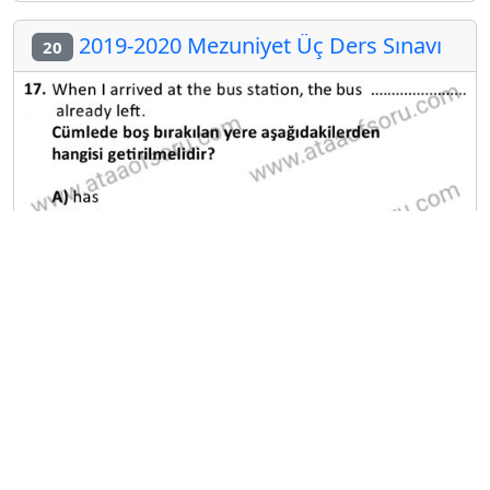
2019-2020 Mezuniyet Üç Ders Sınavı
20
A
B
C
D
E
Diğer Mezuniyet Üç Ders Deneme
Sınavları
2024-2025 22 Ağustos