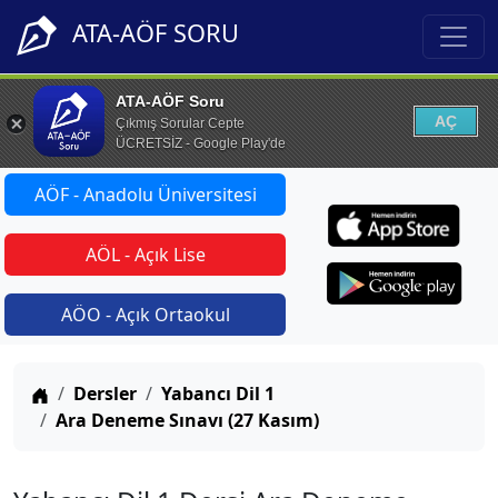
ATA-AÖF SORU
ATA-AÖF Soru
AÇ
Çıkmış Sorular Cepte
ÜCRETSİZ - Google Play'de
AÖF - Anadolu Üniversitesi
AÖL - Açık Lise
AÖO - Açık Ortaokul
Anasayfa
Dersler
Yabancı Dil 1
Ara Deneme Sınavı (27 Kasım)