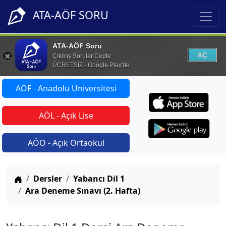
ATA-AÖF SORU
ATA-AÖF Soru
AÇ
Çıkmış Sorular Cepte
ÜCRETSİZ - Google Play'de
AÖF - Anadolu Üniversitesi
AÖL - Açık Lise
AÖO - Açık Ortaokul
Anasayfa
Dersler
Yabancı Dil 1
Ara Deneme Sınavı (2. Hafta)