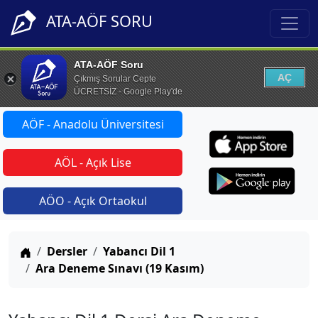
ATA-AÖF SORU
ATA-AÖF Soru
AÇ
Çıkmış Sorular Cepte
ÜCRETSİZ - Google Play'de
AÖF - Anadolu Üniversitesi
AÖL - Açık Lise
AÖO - Açık Ortaokul
Anasayfa
Dersler
Yabancı Dil 1
Ara Deneme Sınavı (19 Kasım)