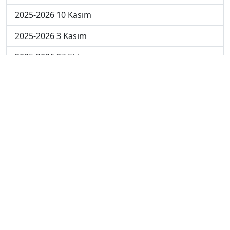
2025-2026 10 Kasım
2025-2026 3 Kasım
2025-2026 27 Ekim
2025-2026 20 Ekim
2025-2026 13 Ekim
2025-2026 6 Ekim
2024-2025 29 Kasım
2024-2025 28 Kasım
2024-2025 27 Kasım
2024-2025 26 Kasım
2024-2025 25 Kasım