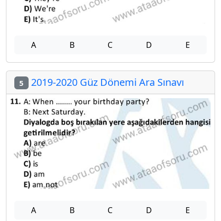
A
B
C
D
E
2019-2020 Güz Dönemi Ara Sınavı
5
A
B
C
D
E