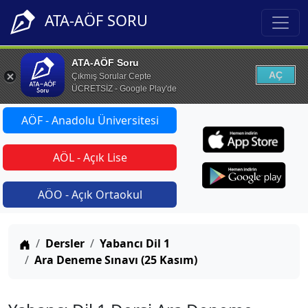
ATA-AÖF SORU
ATA-AÖF Soru
AÇ
Çıkmış Sorular Cepte
ÜCRETSİZ - Google Play'de
AÖF - Anadolu Üniversitesi
AÖL - Açık Lise
AÖO - Açık Ortaokul
Anasayfa
Dersler
Yabancı Dil 1
Ara Deneme Sınavı (25 Kasım)