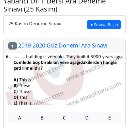
Yabancı Dil 1 Dersi Ara Deneme
Sınavı (25 Kasım)
25 Kasım Deneme Sınavı
Sınava Başla
2019-2020 Güz Dönemi Ara Sınavı
1
A
B
C
D
E