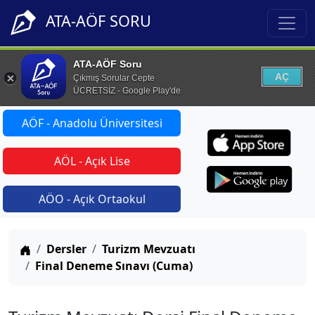
ATA-AÖF SORU
ATA-AÖF Soru
AÇ
Çıkmış Sorular Cepte
ÜCRETSİZ - Google Play'de
AÖF - Anadolu Üniversitesi
AÖL - Açık Lise
AÖO - Açık Ortaokul
Anasayfa
Dersler
Turizm Mevzuatı
Final Deneme Sınavı (Cuma)