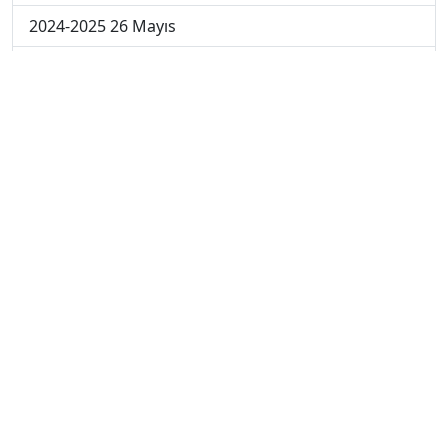
2024-2025 26 Mayıs
2024-2025 19 Mayıs
2024-2025 12 Mayıs
2024-2025 5 Mayıs
2024-2025 28 Nisan
2024-2025 21 Nisan
2024-2025 14 Nisan
2023-2024 Cuma
2023-2024 Perşembe
2023-2024 Çarşamba
2023-2024 Salı