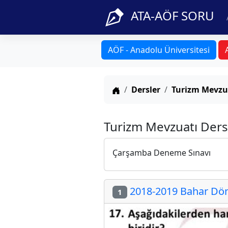
ATA-AÖF SORU
AÖF - Anadolu Üniversitesi
Anasayfa
Dersler
Turizm Mevzu
Turizm Mevzuatı Ders
Çarşamba Deneme Sınavı
2018-2019 Bahar Döne
1