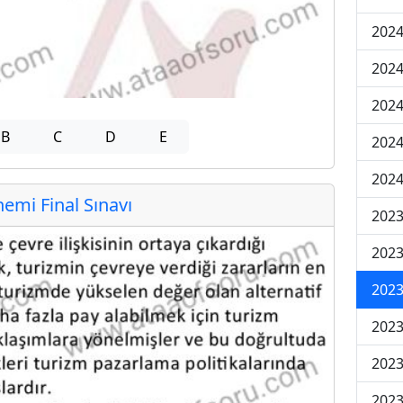
2024
2024
2024
B
C
D
E
2024
2024
mi Final Sınavı
202
202
202
2023
2023
2023