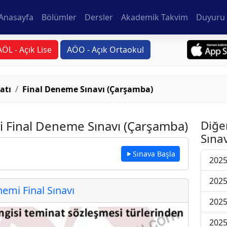
Anasayfa
Bölümler
Dersler
Akademik Takvim
Duyuru 
AÖL - Açık Lise
AÖO - Açık Ortaokul
atı
Final Deneme Sınavı (Çarşamba)
i Final Deneme Sınavı (Çarşamba)
Diğe
Sınav
Sınava Başla
2025
2025
mi Final Sınavı
2025
2025