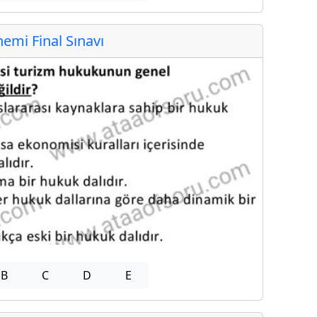
mi Final Sınavı
B
C
D
E