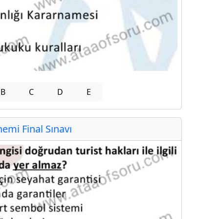
B
C
D
E
mi Final Sınavı