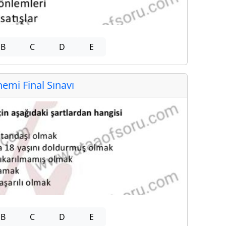
B
C
D
E
mi Final Sınavı
B
C
D
E