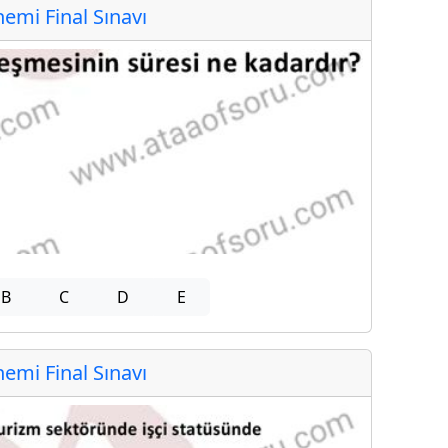
mi Final Sınavı
B
C
D
E
mi Final Sınavı