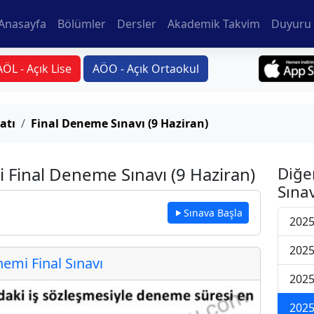
Anasayfa
Bölümler
Dersler
Akademik Takvim
Duyuru 
AÖL - Açık Lise
AÖO - Açık Ortaokul
atı
Final Deneme Sınavı (9 Haziran)
 Final Deneme Sınavı (9 Haziran)
Diğe
Sınav
Sınava Başla
2025
2025
mi Final Sınavı
2025
2025