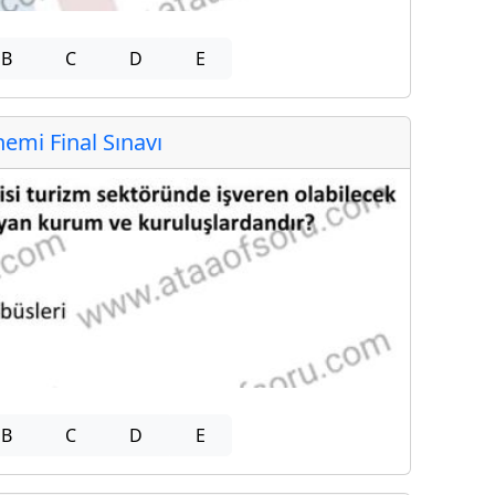
B
C
D
E
mi Final Sınavı
B
C
D
E