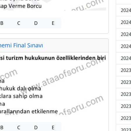
2024
2024
B
C
D
E
2024
mi Final Sınavı
2024
2024
202
202
202
2023
2023
B
C
D
E
2023