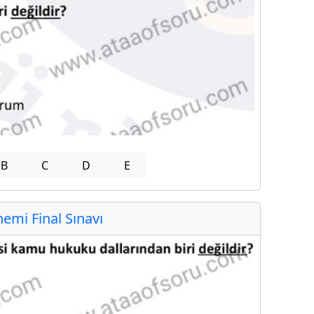
B
C
D
E
mi Final Sınavı