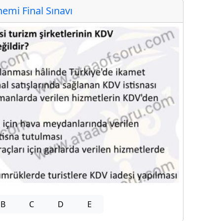
mi Final Sınavı
B
C
D
E