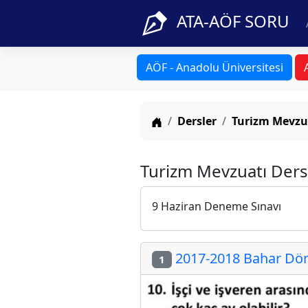
ATA-AÖF SORU
AÖF - Anadolu Üniversitesi
Anasayfa
Dersler
Turizm Mevzu
Turizm Mevzuatı Dersi
9 Haziran Deneme Sınavı
2017-2018 Bahar Döne
1