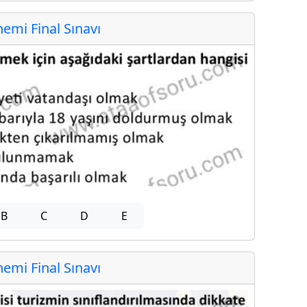
mi Final Sınavı
B
C
D
E
mi Final Sınavı