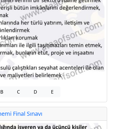
B
C
D
E
mi Final Sınavı