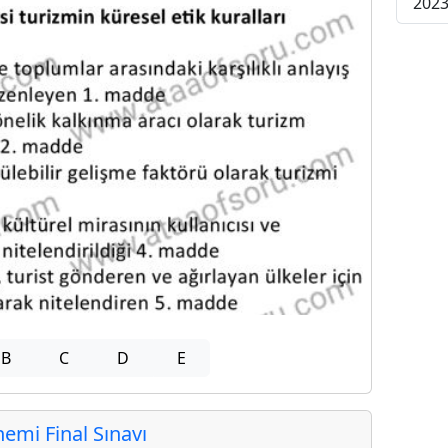
2023
B
C
D
E
mi Final Sınavı