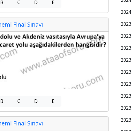
2024
B
C
D
E
2024
mi Final Sınavı
202
202
202
2023
2023
2023
2023
B
C
D
E
2023
2023
mi Final Sınavı