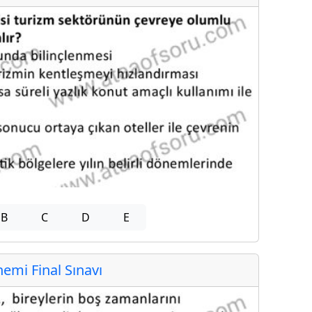
B
C
D
E
mi Final Sınavı