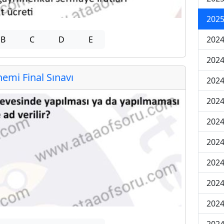
2025
2024
B
C
D
E
2024
mi Final Sınavı
2024
2024
2024
2024
2024
2024
2024