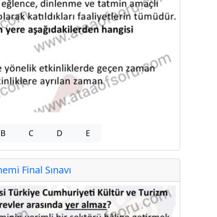
B
C
D
E
mi Final Sınavı