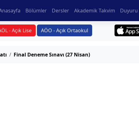
Anasayfa
Bölümler
Dersler
Akademik Takvim
Duyuru 
AÖL - Açık Lise
AÖO - Açık Ortaokul
atı
Final Deneme Sınavı (27 Nisan)