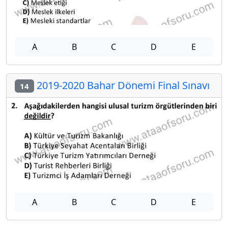
A
B
C
D
E
2019-2020 Bahar Dönemi Final Sınavı
14
A
B
C
D
E