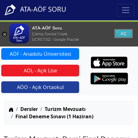
ATA-AÖF SORU
ATA-AÖF Soru
AÇ
Çıkmış Sorular Cepte
ÜCRETSİZ - Google Play'de
AÖF - Anadolu Üniversitesi
AÖL - Açık Lise
AÖO - Açık Ortaokul
Anasayfa
Dersler
Turizm Mevzuatı
Final Deneme Sınavı (1 Haziran)