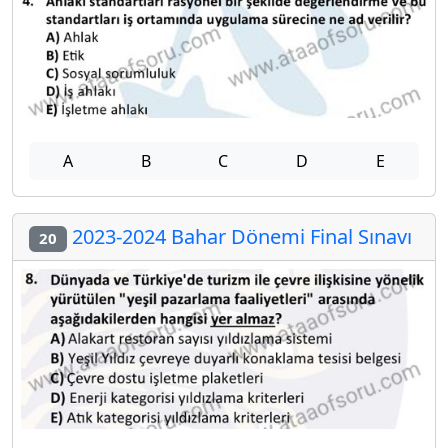
A
B
C
D
E
2023-2024 Bahar Dönemi Final Sınavı
20