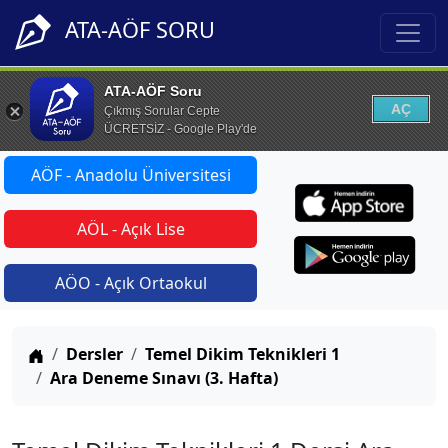
ATA-AÖF SORU
ATA-AÖF Soru
AÇ
Çıkmış Sorular Cepte
ÜCRETSİZ - Google Play'de
AÖF - Anadolu Üniversitesi
AÖL - Açık Lise
AÖO - Açık Ortaokul
Anasayfa
Dersler
Temel Dikim Teknikleri 1
Ara Deneme Sınavı (3. Hafta)