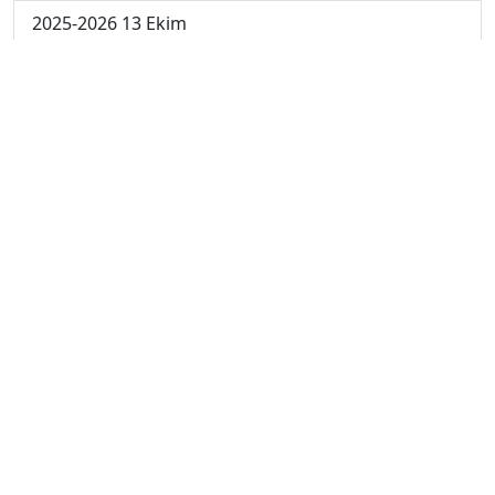
2025-2026 13 Ekim
2025-2026 6 Ekim
2024-2025 29 Kasım
2024-2025 28 Kasım
2024-2025 27 Kasım
2024-2025 26 Kasım
2024-2025 25 Kasım
2024-2025 5. Hafta
2024-2025 4. Hafta
2024-2025 3. Hafta
2024-2025 2. Hafta