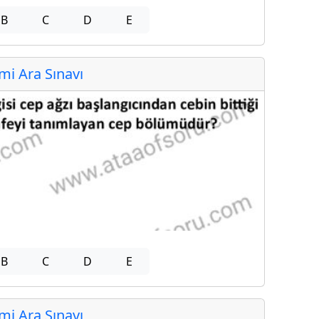
B
C
D
E
i Ara Sınavı
B
C
D
E
i Ara Sınavı