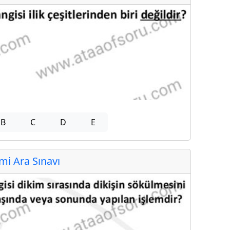
B
C
D
E
i Ara Sınavı