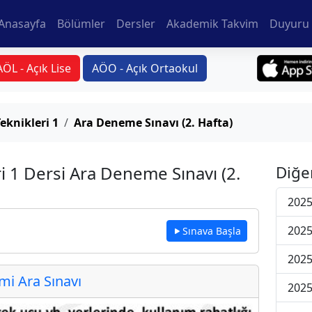
Anasayfa
Bölümler
Dersler
Akademik Takvim
Duyuru 
AÖL - Açık Lise
AÖO - Açık Ortaokul
eknikleri 1
Ara Deneme Sınavı (2. Hafta)
i 1 Dersi Ara Deneme Sınavı (2.
Diğe
2025
2025
Sınava Başla
2025
i Ara Sınavı
2025