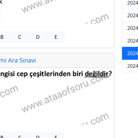
2024
2024
2024
B
C
D
E
2024
2024
i Ara Sınavı
2024
B
C
D
E