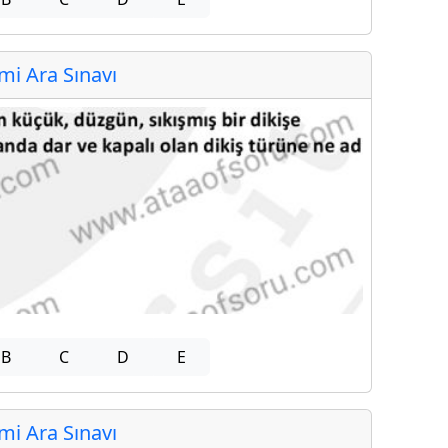
i Ara Sınavı
B
C
D
E
i Ara Sınavı