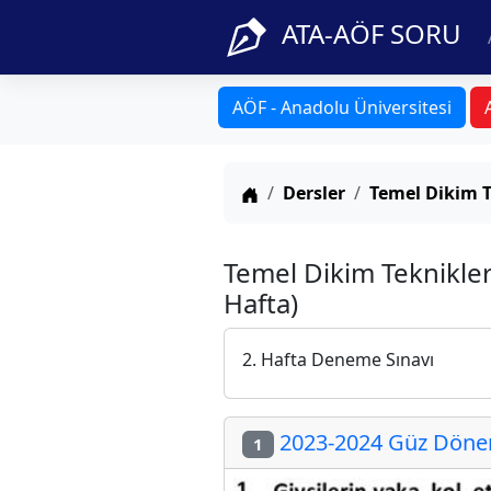
ATA-AÖF SORU
AÖF - Anadolu Üniversitesi
Anasayfa
Dersler
Temel Dikim T
Temel Dikim Teknikler
Hafta)
2. Hafta Deneme Sınavı
2023-2024 Güz Dönem
1