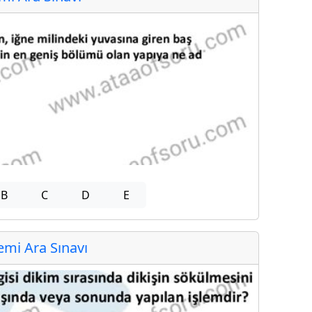
B
C
D
E
mi Ara Sınavı