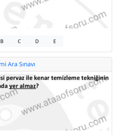
B
C
D
E
i Ara Sınavı