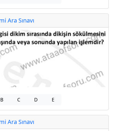
i Ara Sınavı
B
C
D
E
i Ara Sınavı