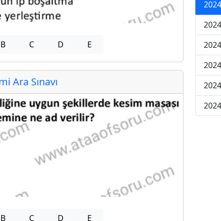
2024
2024
B
C
D
E
2024
2024
i Ara Sınavı
2024
2024
B
C
D
E