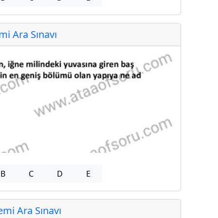
i Ara Sınavı
B
C
D
E
mi Ara Sınavı