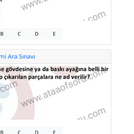
B
C
D
E
i Ara Sınavı
B
C
D
E