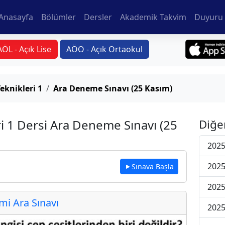
Anasayfa
Bölümler
Dersler
Akademik Takvim
Duyuru 
AÖL - Açık Lise
AÖO - Açık Ortaokul
eknikleri 1
Ara Deneme Sınavı (25 Kasım)
i 1 Dersi Ara Deneme Sınavı (25
Diğe
2025
2025
Sınava Başla
2025
i Ara Sınavı
2025