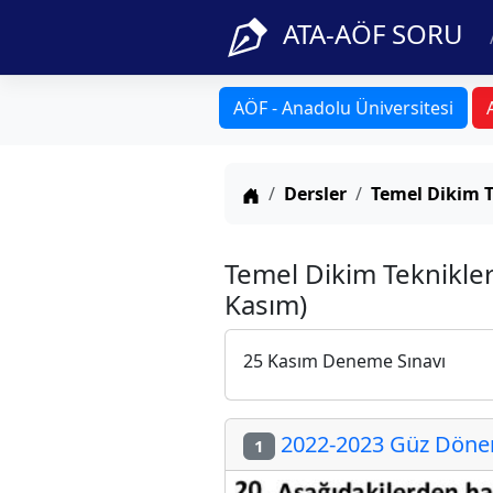
ATA-AÖF SORU
AÖF - Anadolu Üniversitesi
Anasayfa
Dersler
Temel Dikim T
Temel Dikim Teknikler
Kasım)
25 Kasım Deneme Sınavı
2022-2023 Güz Dönem
1