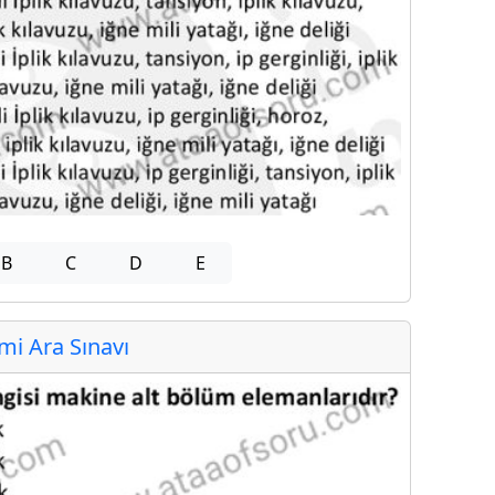
B
C
D
E
i Ara Sınavı