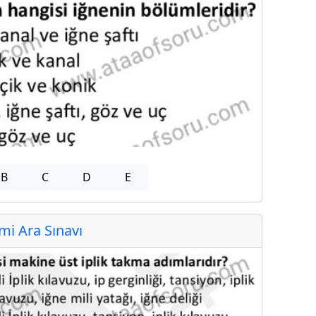
B
C
D
E
i Ara Sınavı