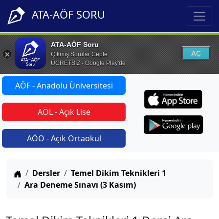
ATA-AÖF SORU
ATA-AÖF Soru
AÇ
Çıkmış Sorular Cepte
ÜCRETSİZ - Google Play'de
AÖF - Anadolu Üniversitesi
AÖL - Açık Lise
AÖO - Açık Ortaokul
Anasayfa
Dersler
Temel Dikim Teknikleri 1
Ara Deneme Sınavı (3 Kasım)