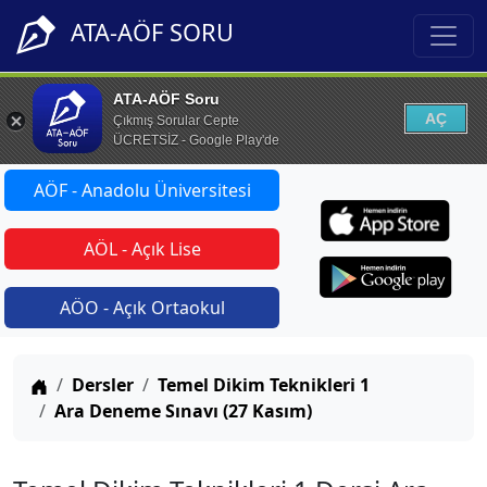
ATA-AÖF SORU
ATA-AÖF Soru
AÇ
Çıkmış Sorular Cepte
ÜCRETSİZ - Google Play'de
AÖF - Anadolu Üniversitesi
AÖL - Açık Lise
AÖO - Açık Ortaokul
Anasayfa
Dersler
Temel Dikim Teknikleri 1
Ara Deneme Sınavı (27 Kasım)