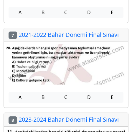
A
B
C
D
E
2021-2022 Bahar Dönemi Final Sınavı
7
A
B
C
D
E
2023-2024 Bahar Dönemi Final Sınavı
8