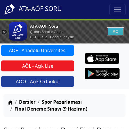
ATA-AÖF SORU
ATA-AÖF Soru
AÇ
Çıkmış Sorular Cepte
ÜCRETSİZ - Google Play'de
AÖF - Anadolu Üniversitesi
AÖL - Açık Lise
AÖO - Açık Ortaokul
Anasayfa
Dersler
Spor Pazarlaması
Final Deneme Sınavı (9 Haziran)