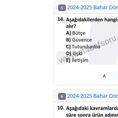
2024-2025 Bahar Döne
5
A
2024-2025 Bahar Döne
6