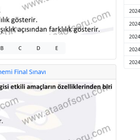
2024
2024
2024
B
C
D
E
2024
2024
mi Final Sınavı