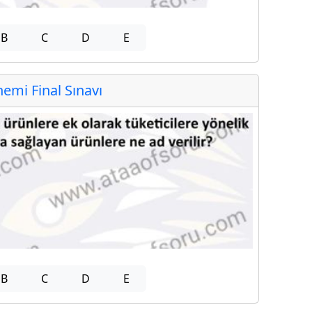
B
C
D
E
mi Final Sınavı
B
C
D
E