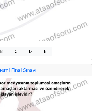
B
C
D
E
mi Final Sınavı