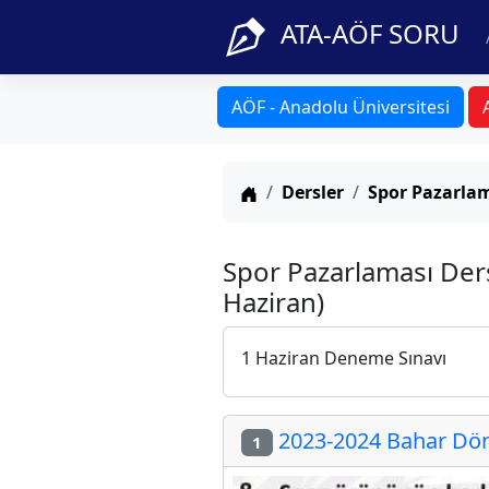
ATA-AÖF SORU
AÖF - Anadolu Üniversitesi
Anasayfa
Dersler
Spor Pazarla
Spor Pazarlaması Ders
Haziran)
1 Haziran Deneme Sınavı
2023-2024 Bahar Döne
1