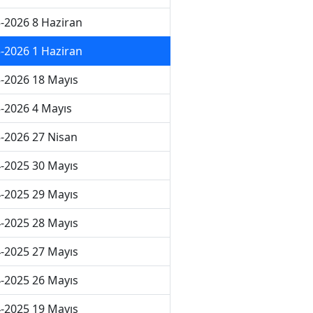
-2026 8 Haziran
-2026 1 Haziran
-2026 18 Mayıs
-2026 4 Mayıs
-2026 27 Nisan
-2025 30 Mayıs
-2025 29 Mayıs
-2025 28 Mayıs
-2025 27 Mayıs
-2025 26 Mayıs
-2025 19 Mayıs