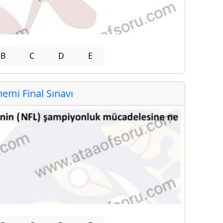
B
C
D
E
mi Final Sınavı