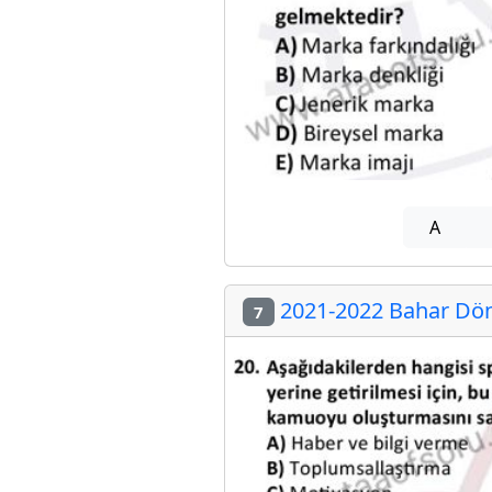
A
2021-2022 Bahar Döne
7