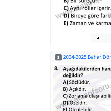
A
2024-2025 Bahar Döne
3