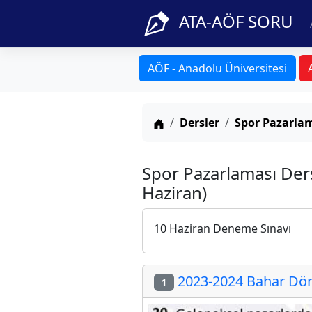
ATA-AÖF SORU
AÖF - Anadolu Üniversitesi
Anasayfa
Dersler
Spor Pazarla
Spor Pazarlaması Ders
Haziran)
10 Haziran Deneme Sınavı
2023-2024 Bahar Döne
1