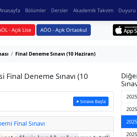
Anasayfa
Bölümler
Dersler
Akademik Takvim
Duyuru 
AÖL - Açık Lise
AÖO - Açık Ortaokul
ması
Final Deneme Sınavı (10 Haziran)
i Final Deneme Sınavı (10
Diğe
Sınav
2025
Sınava Başla
2025
2025
mi Final Sınavı
2025