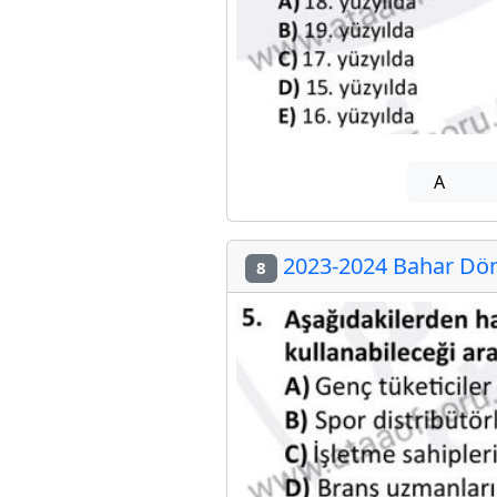
A
2023-2024 Bahar Döne
8