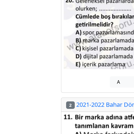
A
2021-2022 Bahar Döne
2