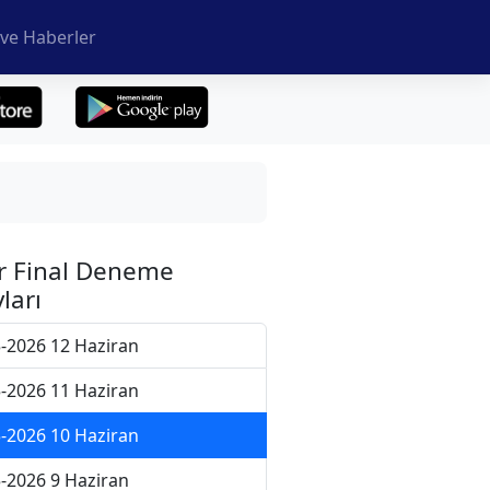
ve Haberler
r Final Deneme
ları
-2026 12 Haziran
-2026 11 Haziran
-2026 10 Haziran
-2026 9 Haziran