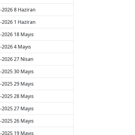
-2026 8 Haziran
-2026 1 Haziran
-2026 18 Mayıs
-2026 4 Mayıs
-2026 27 Nisan
-2025 30 Mayıs
-2025 29 Mayıs
-2025 28 Mayıs
-2025 27 Mayıs
-2025 26 Mayıs
-2025 19 Mayıs