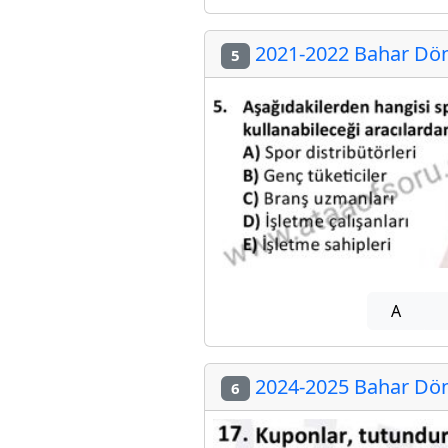
2021-2022 Bahar Döne
5
A
2024-2025 Bahar Döne
6