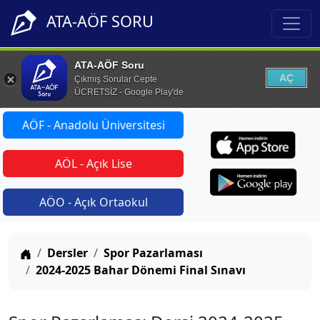
ATA-AÖF SORU
ATA-AÖF Soru
AÇ
Çıkmış Sorular Cepte
ÜCRETSİZ - Google Play'de
AÖF - Anadolu Üniversitesi
AÖL - Açık Lise
AÖO - Açık Ortaokul
Anasayfa
Dersler
Spor Pazarlaması
2024-2025 Bahar Dönemi Final Sınavı