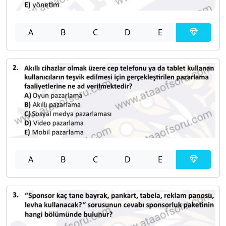
A
B
C
D
E
A
B
C
D
E