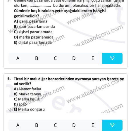
A
B
C
D
E
A
B
C
D
E