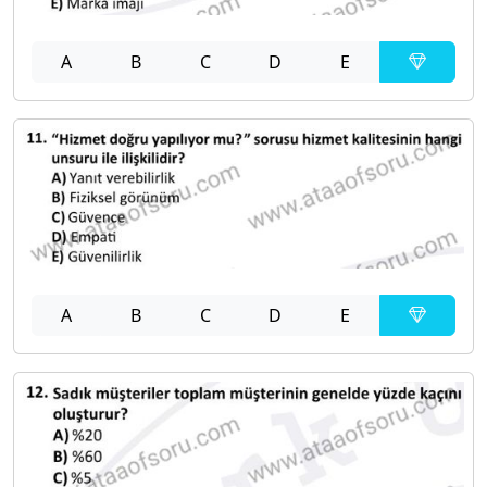
A
B
C
D
E
A
B
C
D
E