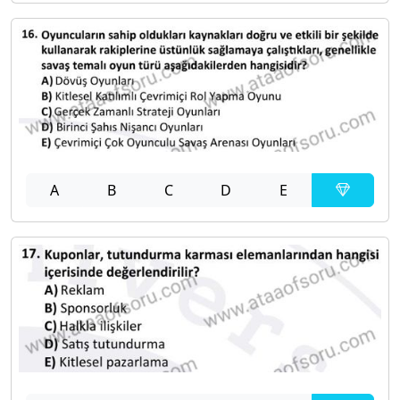
A
B
C
D
E