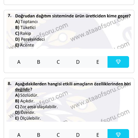
A
B
C
D
E
A
B
C
D
E