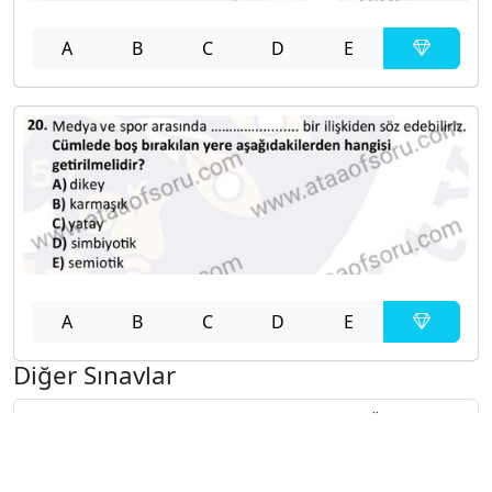
A
B
C
D
E
A
B
C
D
E
Diğer Sınavlar
2021-2022 Yaz Okulu Dönemi Mezuniyet Üç Ders
Sınavı