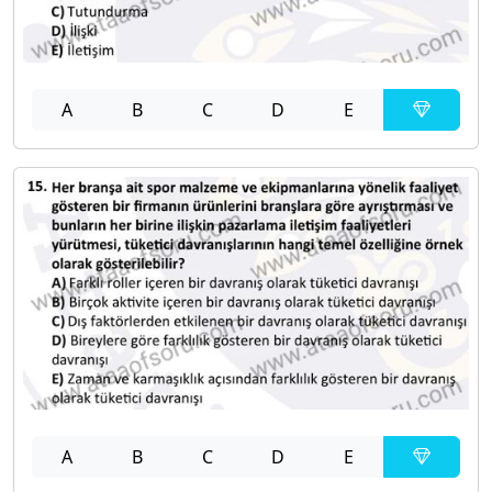
A
B
C
D
E
A
B
C
D
E