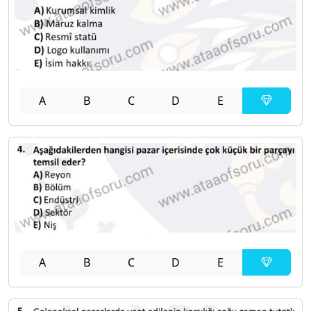
A
B
C
D
E
A
B
C
D
E