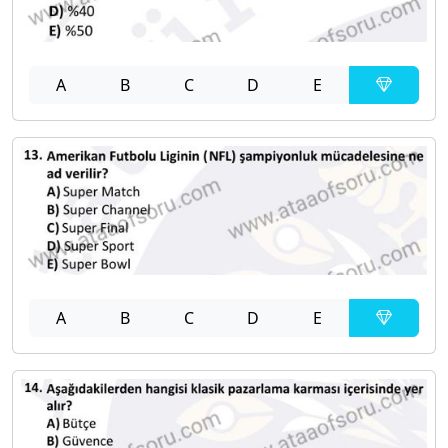
A
B
C
D
E
A
B
C
D
E