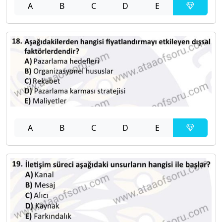
A
B
C
D
E
A
B
C
D
E