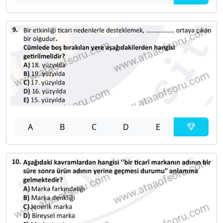
A
B
C
D
E