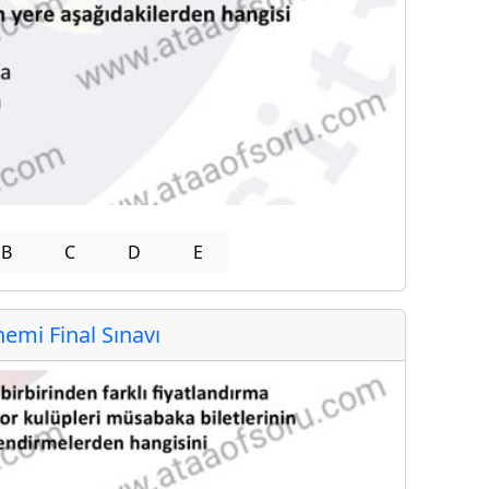
B
C
D
E
mi Final Sınavı