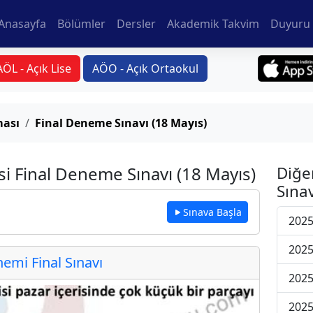
Anasayfa
Bölümler
Dersler
Akademik Takvim
Duyuru 
AÖL - Açık Lise
AÖO - Açık Ortaokul
ması
Final Deneme Sınavı (18 Mayıs)
i Final Deneme Sınavı (18 Mayıs)
Diğe
Sınav
Sınava Başla
2025
2025
mi Final Sınavı
2025
2025