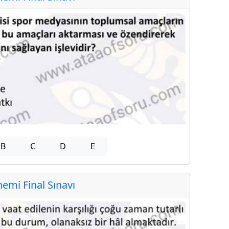
B
C
D
E
mi Final Sınavı