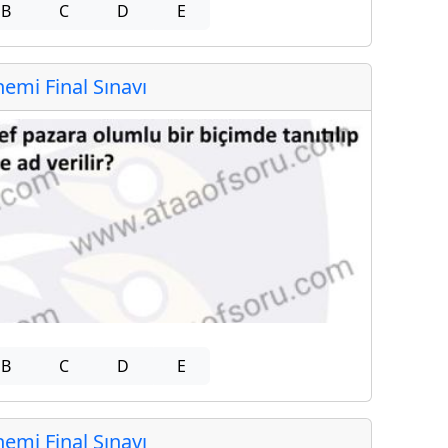
B
C
D
E
mi Final Sınavı
B
C
D
E
mi Final Sınavı