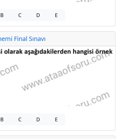
B
C
D
E
mi Final Sınavı
B
C
D
E