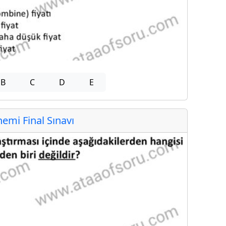
B
C
D
E
mi Final Sınavı