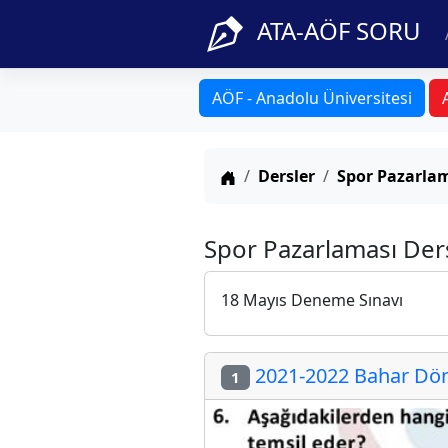
ATA-AÖF SORU
AÖF - Anadolu Üniversitesi
Anasayfa
Dersler
Spor Pazarla
Spor Pazarlaması Ders
18 Mayıs Deneme Sınavı
2021-2022 Bahar Döne
1