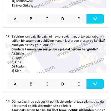
A
B
C
D
E
A
B
C
D
E