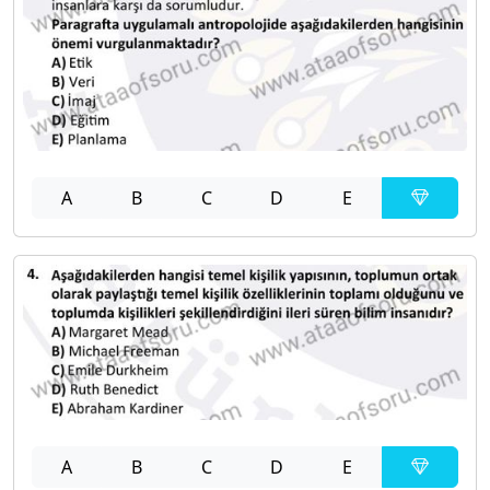
A
B
C
D
E
A
B
C
D
E