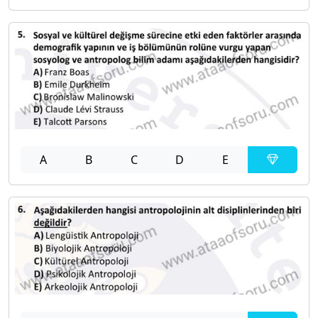
A
B
C
D
E