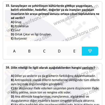
A
B
C
D
E