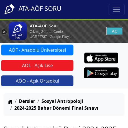
ATA-AÖF SORU
ATA-AÖF Soru
AÇ
Çıkmış Sorular Cepte
ÜCRETSİZ - Google Play'de
AÖF - Anadolu Üniversitesi
AÖL - Açık Lise
AÖO - Açık Ortaokul
Anasayfa
Dersler
Sosyal Antropoloji
2024-2025 Bahar Dönemi Final Sınavı