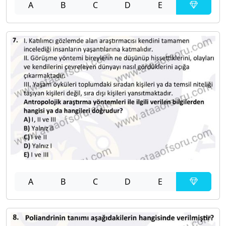
A
B
C
D
E
A
B
C
D
E