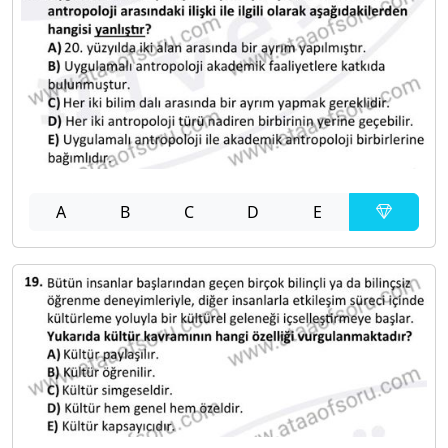
A
B
C
D
E