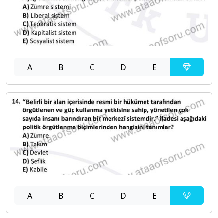
A
B
C
D
E
A
B
C
D
E