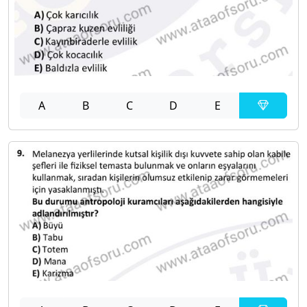
A
B
C
D
E