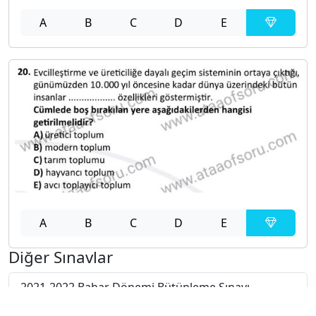
A
B
C
D
E
A
B
C
D
E
Diğer Sınavlar
2021-2022 Bahar Dönemi Bütünleme Sınavı
2021-2022 Bahar Dönemi Final Sınavı