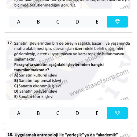
A
B
C
D
E
A
B
C
D
E