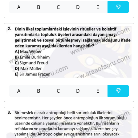
A
B
C
D
E
A
B
C
D
E