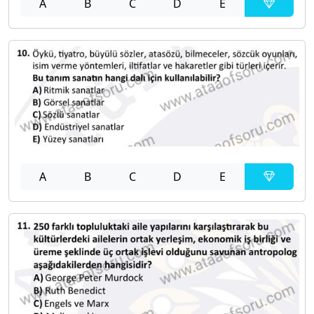
A
B
C
D
E
A
B
C
D
E