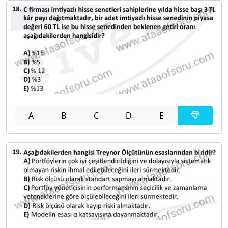
A
B
C
D
E