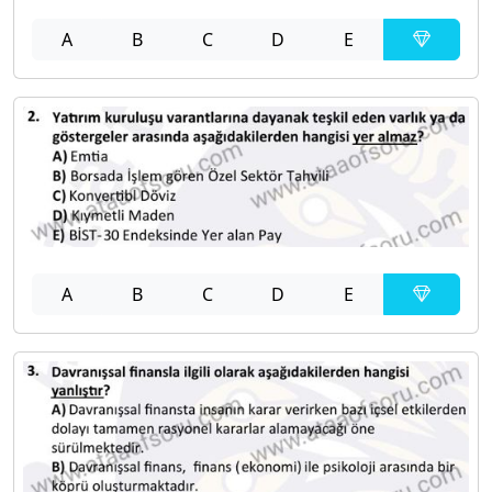
A
B
C
D
E
A
B
C
D
E