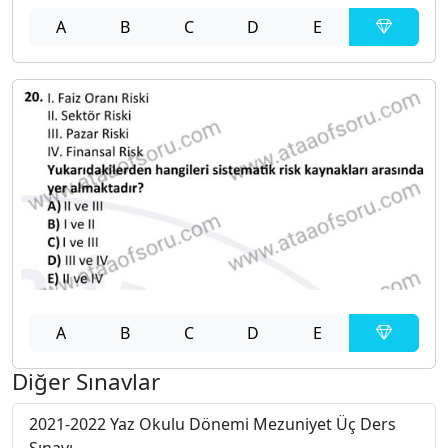
A
B
C
D
E
A
B
C
D
E
Diğer Sınavlar
2021-2022 Yaz Okulu Dönemi Mezuniyet Üç Ders