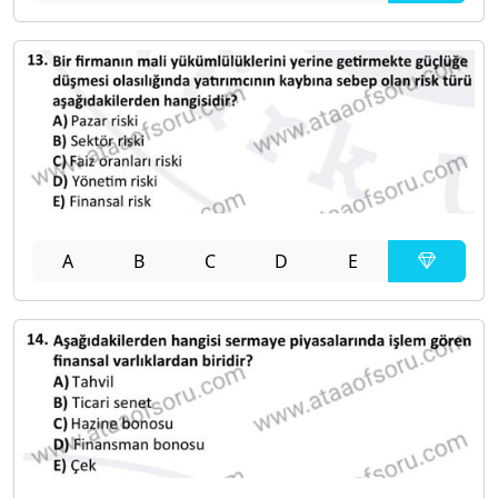
A
B
C
D
E