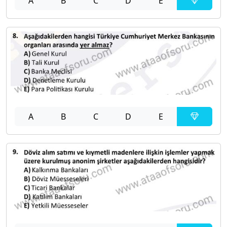
A
B
C
D
E
A
B
C
D
E