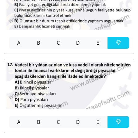
A
B
C
D
E
A
B
C
D
E