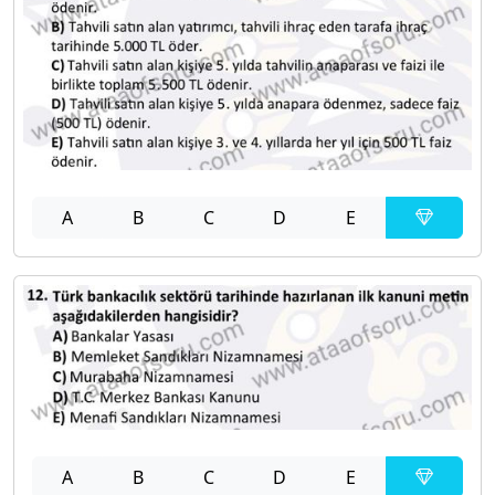
A
B
C
D
E
A
B
C
D
E