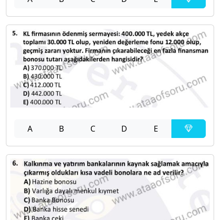
A
B
C
D
E