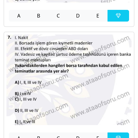
A
B
C
D
E