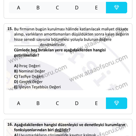
A
B
C
D
E
A
B
C
D
E