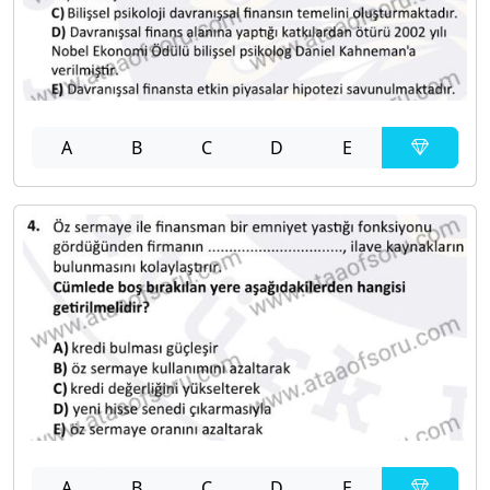
A
B
C
D
E
A
B
C
D
E