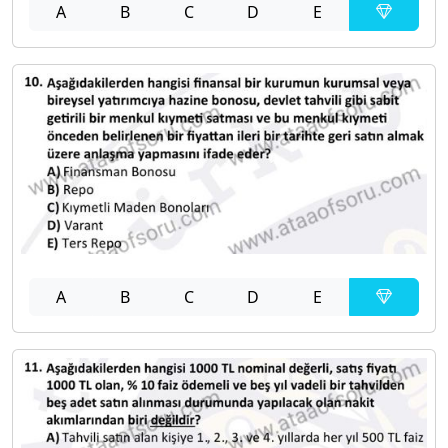
A
B
C
D
E
A
B
C
D
E