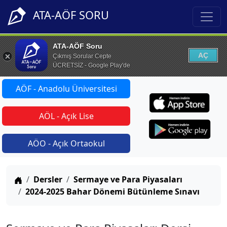
ATA-AÖF SORU
ATA-AÖF Soru
AÇ
Çıkmış Sorular Cepte
ÜCRETSİZ - Google Play'de
AÖF - Anadolu Üniversitesi
AÖL - Açık Lise
AÖO - Açık Ortaokul
Anasayfa
Dersler
Sermaye ve Para Piyasaları
2024-2025 Bahar Dönemi Bütünleme Sınavı