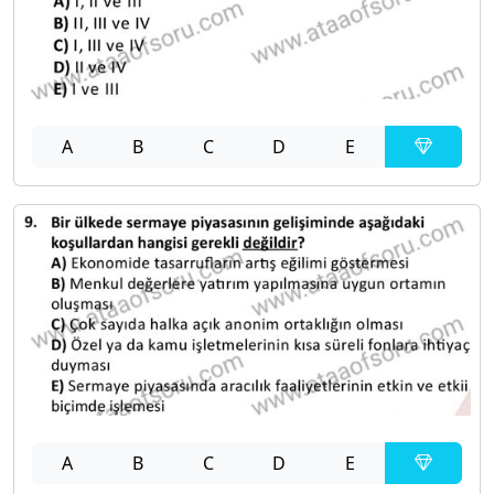
A
B
C
D
E
A
B
C
D
E