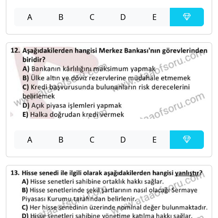
A
B
C
D
E
A
B
C
D
E