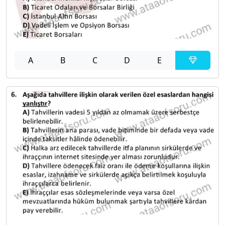
A
B
C
D
E