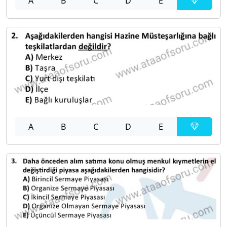
A
B
C
D
E
A
B
C
D
E