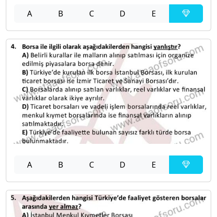
A
B
C
D
E
A
B
C
D
E