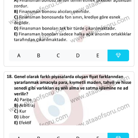
A
B
C
D
E