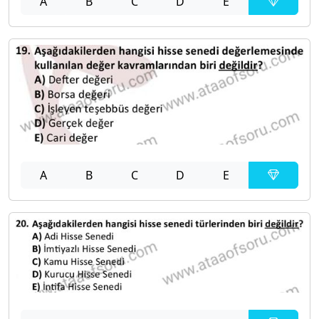
A
B
C
D
E
A
B
C
D
E