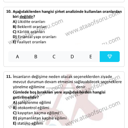
A
B
C
D
E