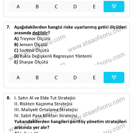
A
B
C
D
E
A
B
C
D
E