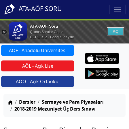
ATA-AÖF SORU
ATA-AÖF Soru
AÇ
Çıkmış Sorular Cepte
ÜCRETSİZ - Google Play'de
AÖF - Anadolu Üniversitesi
AÖL - Açık Lise
AÖO - Açık Ortaokul
Anasayfa
Dersler
Sermaye ve Para Piyasaları
2018-2019 Mezuniyet Üç Ders Sınavı