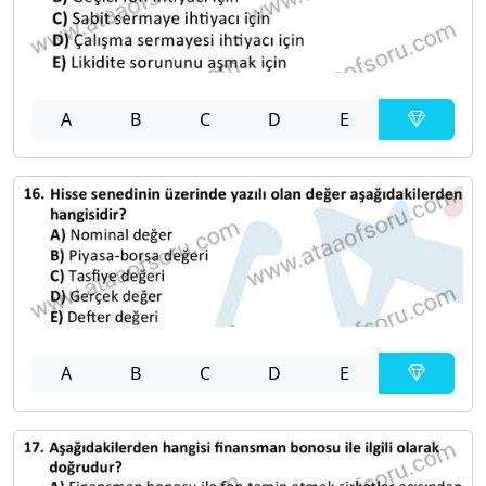
A
B
C
D
E
A
B
C
D
E