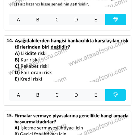
A
B
C
D
E
A
B
C
D
E