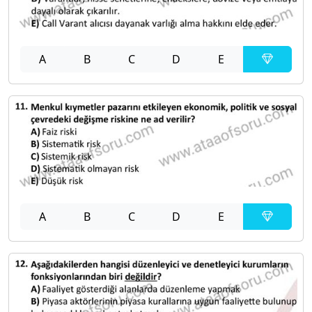
A
B
C
D
E
A
B
C
D
E