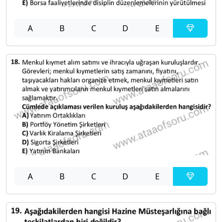
A
B
C
D
E
A
B
C
D
E