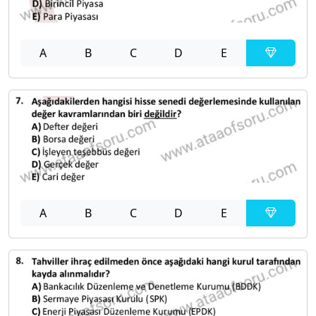
A
B
C
D
E
A
B
C
D
E