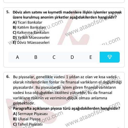
A
B
C
D
E