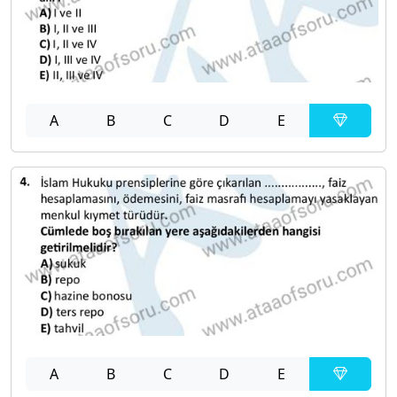
A
B
C
D
E
A
B
C
D
E