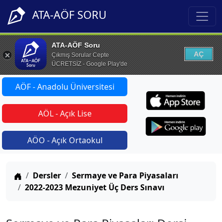
ATA-AÖF SORU
ATA-AÖF Soru
AÇ
Çıkmış Sorular Cepte
ÜCRETSİZ - Google Play'de
AÖF - Anadolu Üniversitesi
AÖL - Açık Lise
AÖO - Açık Ortaokul
Anasayfa
Dersler
Sermaye ve Para Piyasaları
2022-2023 Mezuniyet Üç Ders Sınavı