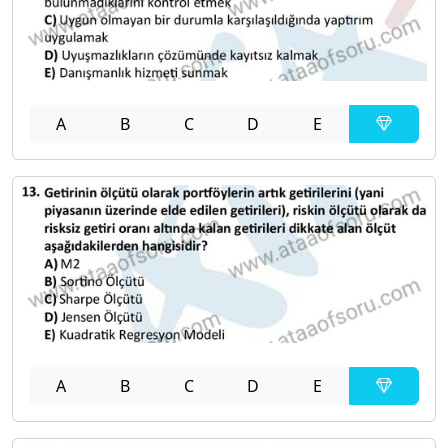
A
B
C
D
E
A
B
C
D
E