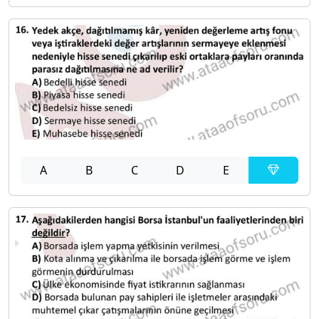
A
B
C
D
E