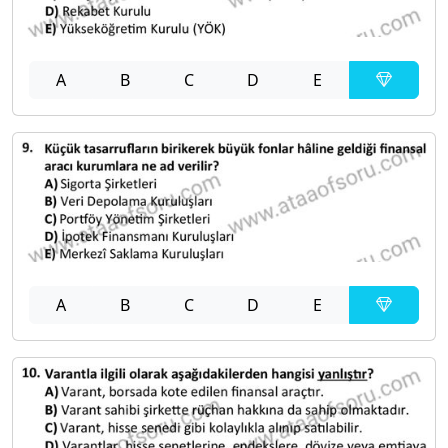
A
B
C
D
E
A
B
C
D
E