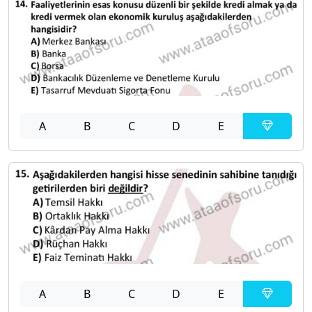
A
B
C
D
E
A
B
C
D
E