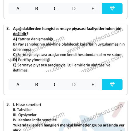
A
B
C
D
E
A
B
C
D
E