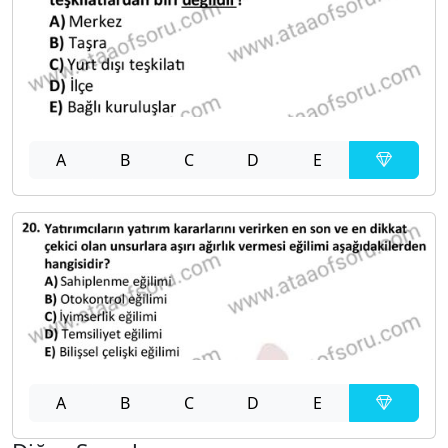
A
B
C
D
E
A
B
C
D
E