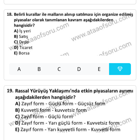
A
B
C
D
E