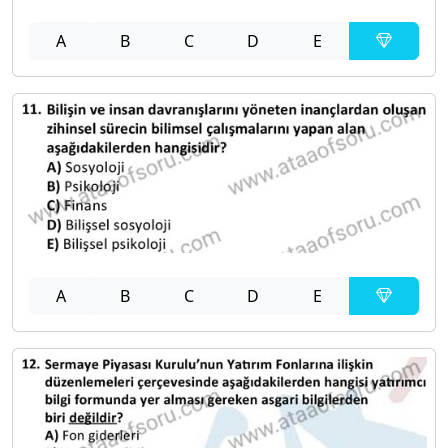
A
B
C
D
E
A
B
C
D
E