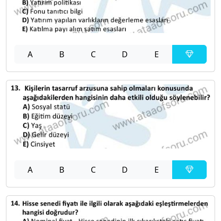
A
B
C
D
E
A
B
C
D
E