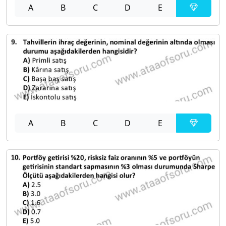
A
B
C
D
E
A
B
C
D
E