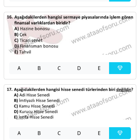
A
B
C
D
E
A
B
C
D
E