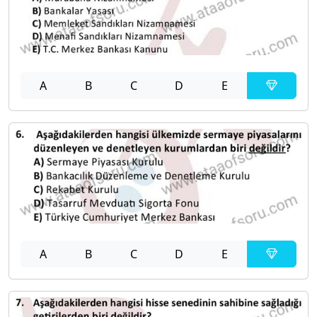
A
B
C
D
E
A
B
C
D
E