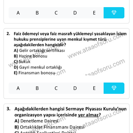
A
B
C
D
E
A
B
C
D
E