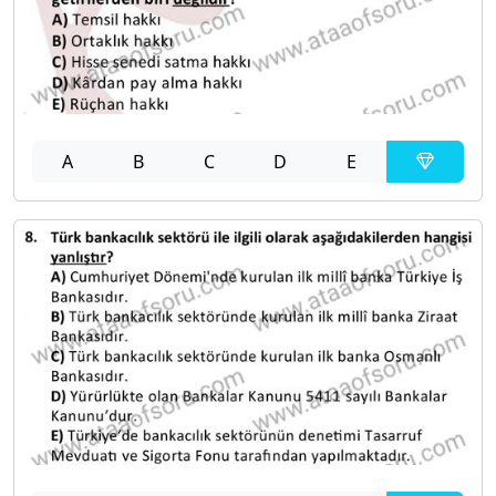
A
B
C
D
E