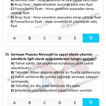
A
B
C
D
E
A
B
C
D
E