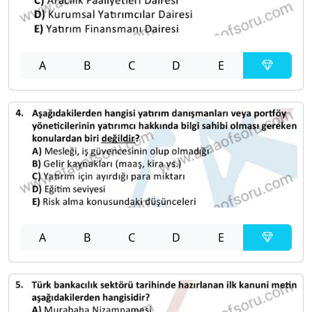
A
B
C
D
E
A
B
C
D
E