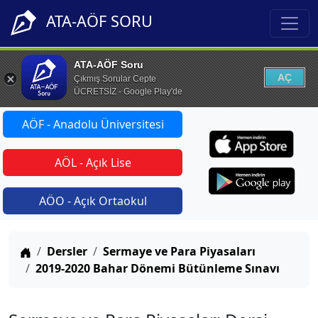
ATA-AÖF SORU
ATA-AÖF Soru
AÇ
Çıkmış Sorular Cepte
ÜCRETSİZ - Google Play'de
AÖF - Anadolu Üniversitesi
AÖL - Açık Lise
AÖO - Açık Ortaokul
Anasayfa
Dersler
Sermaye ve Para Piyasaları
2019-2020 Bahar Dönemi Bütünleme Sınavı