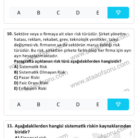
A
B
C
D
E
A
B
C
D
E