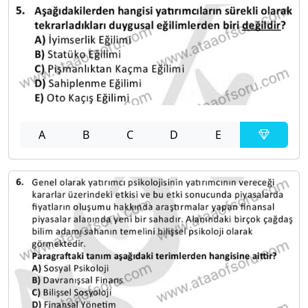
A
B
C
D
E