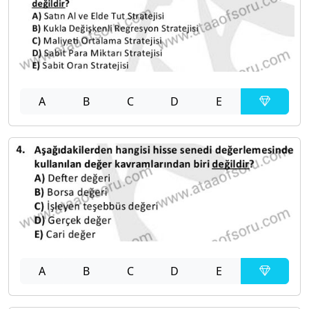
A
B
C
D
E
A
B
C
D
E