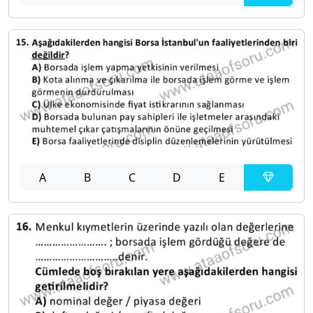
A
B
C
D
E