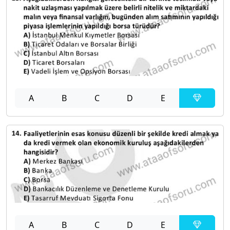
A
B
C
D
E
A
B
C
D
E