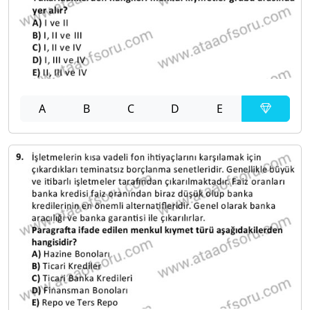
A
B
C
D
E