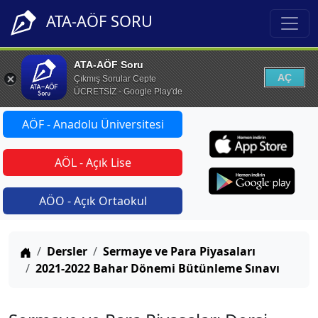
ATA-AÖF SORU
ATA-AÖF Soru
AÇ
Çıkmış Sorular Cepte
ÜCRETSİZ - Google Play'de
AÖF - Anadolu Üniversitesi
AÖL - Açık Lise
AÖO - Açık Ortaokul
Anasayfa
Dersler
Sermaye ve Para Piyasaları
2021-2022 Bahar Dönemi Bütünleme Sınavı