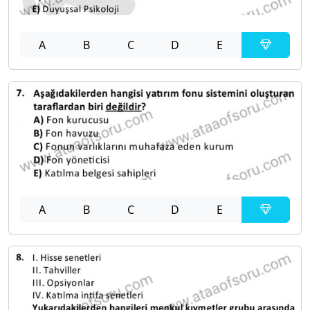
A
B
C
D
E
A
B
C
D
E