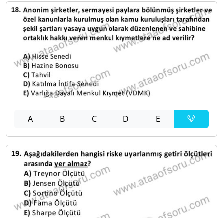
A
B
C
D
E