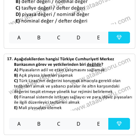
A
B
C
D
E
A
B
C
D
E