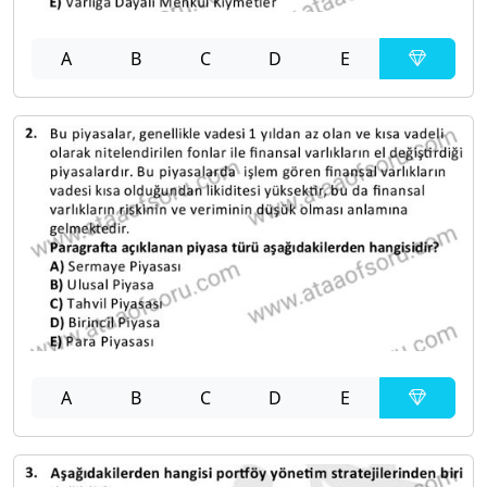
A
B
C
D
E
A
B
C
D
E