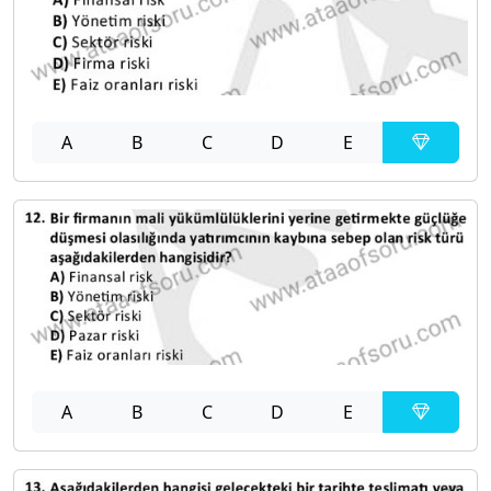
A
B
C
D
E
A
B
C
D
E