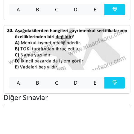
A
B
C
D
E
A
B
C
D
E
Diğer Sınavlar
2021-2022 Yaz Okulu Dönemi Mezuniyet Üç Ders
Sınavı
2021-2022 Bahar Dönemi Final Sınavı