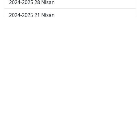
2024-2025 28 Nisan
2024-2025 21 Nisan
2024-2025 14 Nisan
2023-2024 Cuma
2023-2024 Perşembe
2023-2024 Çarşamba
2023-2024 Salı
2023-2024 Pazartesi
2023-2024 5. Hafta
2023-2024 4. Hafta
2023-2024 3. Hafta