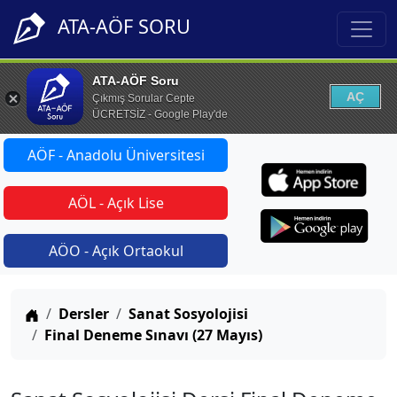
ATA-AÖF SORU
ATA-AÖF Soru
AÇ
Çıkmış Sorular Cepte
ÜCRETSİZ - Google Play'de
AÖF - Anadolu Üniversitesi
AÖL - Açık Lise
AÖO - Açık Ortaokul
Anasayfa
Dersler
Sanat Sosyolojisi
Final Deneme Sınavı (27 Mayıs)