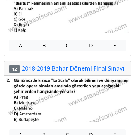
A
B
C
D
E
2018-2019 Bahar Dönemi Final Sınavı
12
A
B
C
D
E