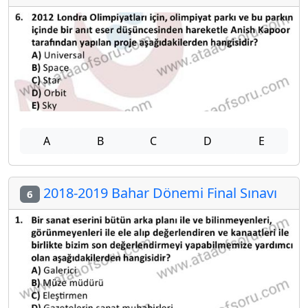
A
B
C
D
E
2018-2019 Bahar Dönemi Final Sınavı
6