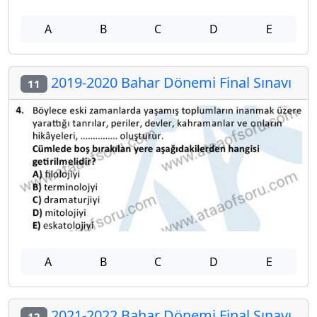
A
B
C
D
E
2019-2020 Bahar Dönemi Final Sınavı
11
A
B
C
D
E
2021-2022 Bahar Dönemi Final Sınavı
12