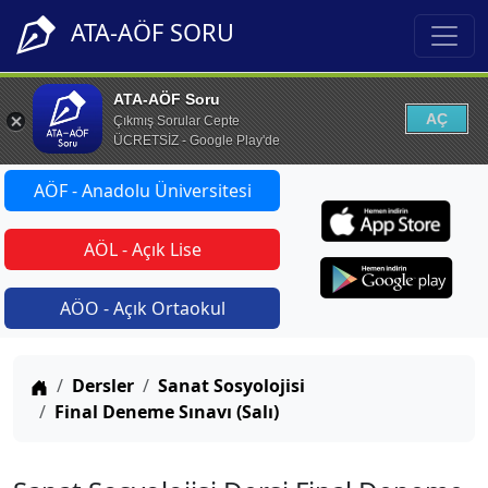
ATA-AÖF SORU
ATA-AÖF Soru
AÇ
Çıkmış Sorular Cepte
ÜCRETSİZ - Google Play'de
AÖF - Anadolu Üniversitesi
AÖL - Açık Lise
AÖO - Açık Ortaokul
Anasayfa
Dersler
Sanat Sosyolojisi
Final Deneme Sınavı (Salı)