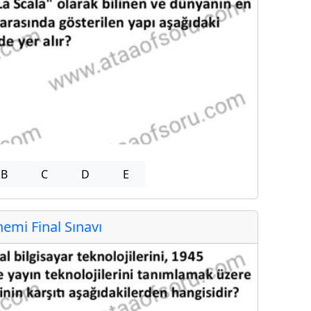
B
C
D
E
mi Final Sınavı