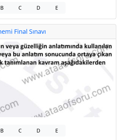
B
C
D
E
mi Final Sınavı
B
C
D
E