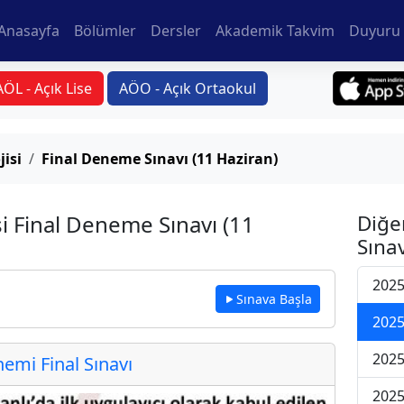
Anasayfa
Bölümler
Dersler
Akademik Takvim
Duyuru 
AÖL - Açık Lise
AÖO - Açık Ortaokul
jisi
Final Deneme Sınavı (11 Haziran)
si Final Deneme Sınavı (11
Diğe
Sınav
2025
Sınava Başla
2025
2025
mi Final Sınavı
2025