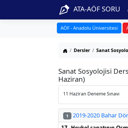
ATA-AÖF SORU
AÖF - Anadolu Üniversitesi
Anasayfa
Dersler
Sanat Sosyolo
Sanat Sosyolojisi Der
Haziran)
11 Haziran Deneme Sınavı
2019-2020 Bahar Döne
1