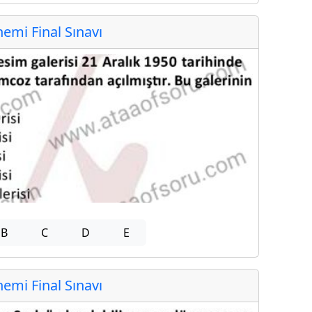
mi Final Sınavı
B
C
D
E
mi Final Sınavı