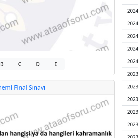
2024
2024
2024
2024
2024
B
C
D
E
202
mi Final Sınavı
202
202
2023
2023
2023