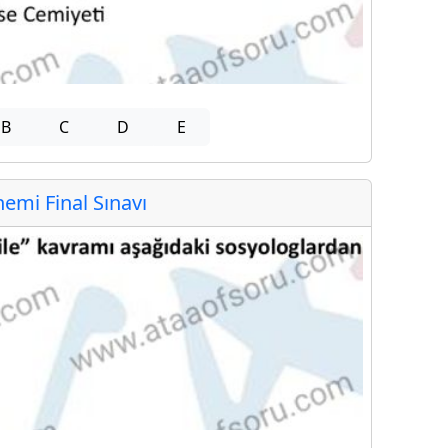
B
C
D
E
mi Final Sınavı