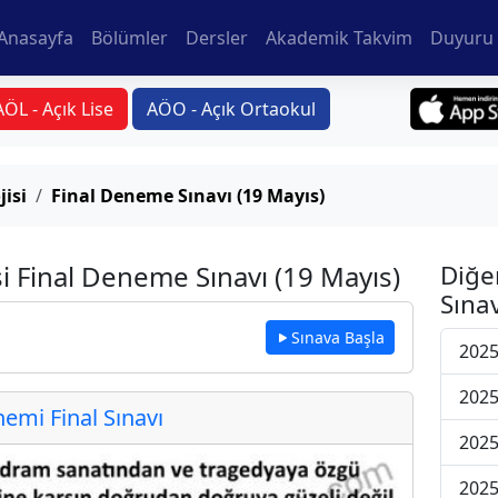
Anasayfa
Bölümler
Dersler
Akademik Takvim
Duyuru 
AÖL - Açık Lise
AÖO - Açık Ortaokul
jisi
Final Deneme Sınavı (19 Mayıs)
si Final Deneme Sınavı (19 Mayıs)
Diğe
Sınav
Sınava Başla
2025
2025
mi Final Sınavı
2025
2025