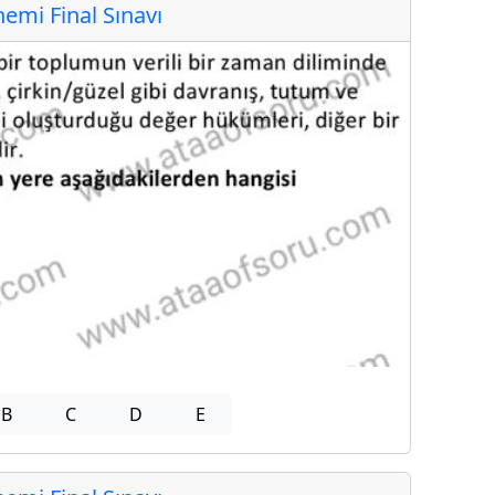
mi Final Sınavı
B
C
D
E