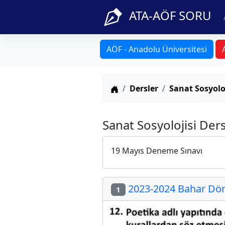
ATA-AÖF SORU
AÖF - Anadolu Üniversitesi
Anasayfa
Dersler
Sanat Sosyolo
Sanat Sosyolojisi Der
19 Mayıs Deneme Sınavı
2023-2024 Bahar Döne
1