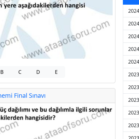
2024
2024
2024
2024
2024
B
C
D
E
202
202
mi Final Sınavı
202
2023
2023
2023