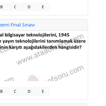
B
C
D
E
mi Final Sınavı
B
C
D
E