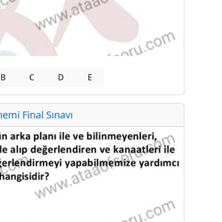
B
C
D
E
mi Final Sınavı