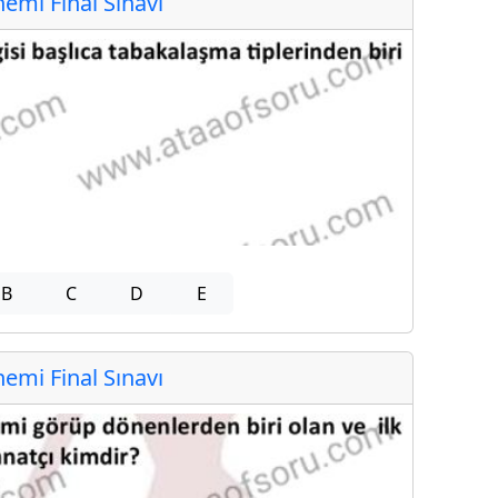
mi Final Sınavı
B
C
D
E
mi Final Sınavı