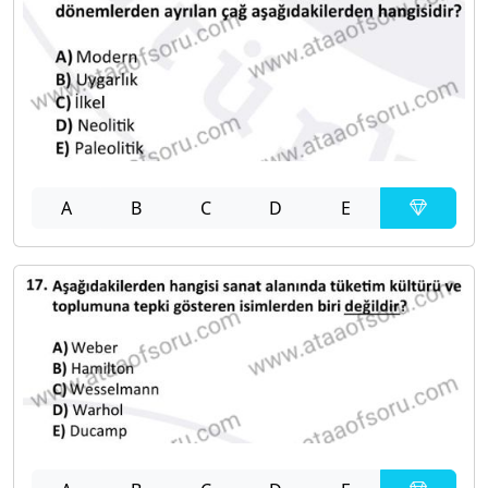
A
B
C
D
E