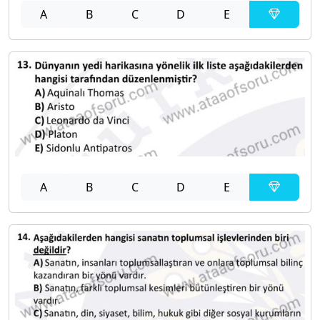
A
B
C
D
E
A
B
C
D
E