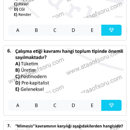
A
B
C
D
E
A
B
C
D
E