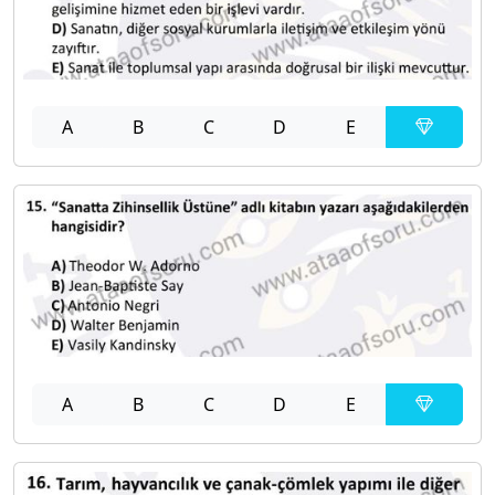
A
B
C
D
E
A
B
C
D
E