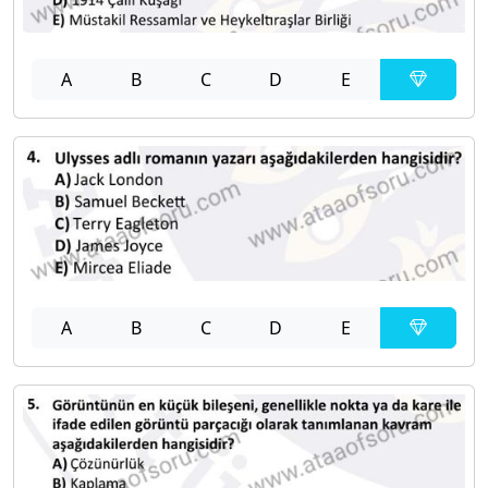
A
B
C
D
E
A
B
C
D
E