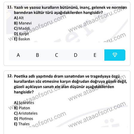
A
B
C
D
E