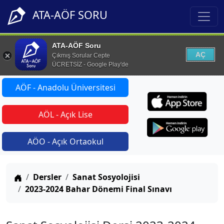
ATA-AÖF SORU
ATA-AÖF Soru
AÇ
Çıkmış Sorular Cepte
ÜCRETSİZ - Google Play'de
AÖF - Anadolu Üniversitesi
AÖL - Açık Lise
AÖO - Açık Ortaokul
Anasayfa
Dersler
Sanat Sosyolojisi
2023-2024 Bahar Dönemi Final Sınavı