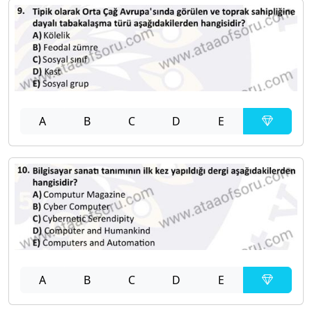
A
B
C
D
E
A
B
C
D
E