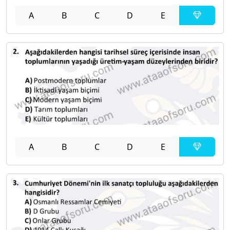
A
B
C
D
E
A
B
C
D
E