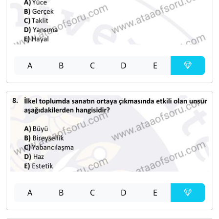
A
B
C
D
E
A
B
C
D
E