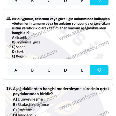
A
B
C
D
E
A
B
C
D
E