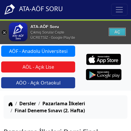
ATA-AÖF SORU
ATA-AÖF Soru
AÇ
Çıkmış Sorular Cepte
ÜCRETSİZ - Google Play'de
AÖF - Anadolu Üniversitesi
AÖL - Açık Lise
AÖO - Açık Ortaokul
Anasayfa
Dersler
Pazarlama İlkeleri
Final Deneme Sınavı (2. Hafta)