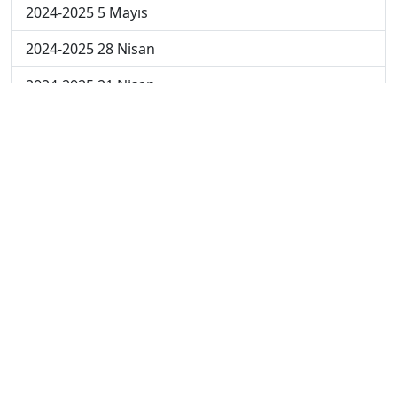
2024-2025 5 Mayıs
2024-2025 28 Nisan
2024-2025 21 Nisan
2024-2025 14 Nisan
2023-2024 Cuma
2023-2024 Perşembe
2023-2024 Çarşamba
2023-2024 Salı
2023-2024 Pazartesi
2023-2024 5. Hafta
2023-2024 4. Hafta