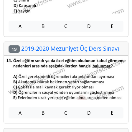
A
B
C
D
E
2019-2020 Mezuniyet Üç Ders Sınavı
19
A
B
C
D
E