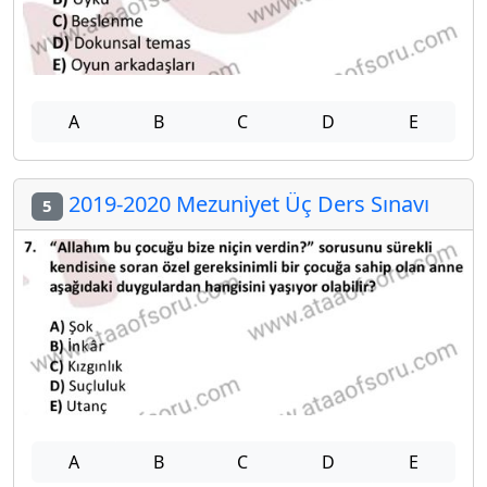
A
B
C
D
E
2019-2020 Mezuniyet Üç Ders Sınavı
5
A
B
C
D
E