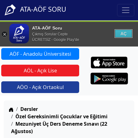
ATA-AÖF SORU
ATA-AÖF Soru
AÇ
Çıkmış Sorular Cepte
ÜCRETSİZ - Google Play'de
AÖF - Anadolu Üniversitesi
AÖL - Açık Lise
AÖO - Açık Ortaokul
Anasayfa
Dersler
Özel Gereksinimli Çocuklar ve Eğitimi
Mezuniyet Üç Ders Deneme Sınavı (22
Ağustos)