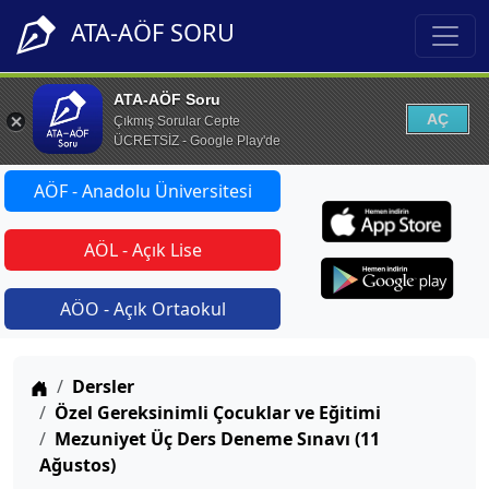
ATA-AÖF SORU
ATA-AÖF Soru
AÇ
Çıkmış Sorular Cepte
ÜCRETSİZ - Google Play'de
AÖF - Anadolu Üniversitesi
AÖL - Açık Lise
AÖO - Açık Ortaokul
Anasayfa
Dersler
Özel Gereksinimli Çocuklar ve Eğitimi
Mezuniyet Üç Ders Deneme Sınavı (11
Ağustos)