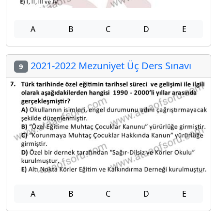
A
B
C
D
E
2021-2022 Mezuniyet Üç Ders Sınavı
9
A
B
C
D
E