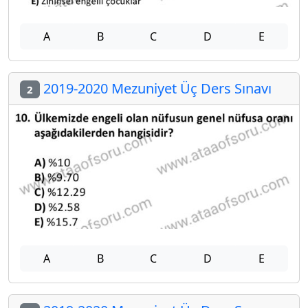
A
B
C
D
E
2019-2020 Mezuniyet Üç Ders Sınavı
2
A
B
C
D
E