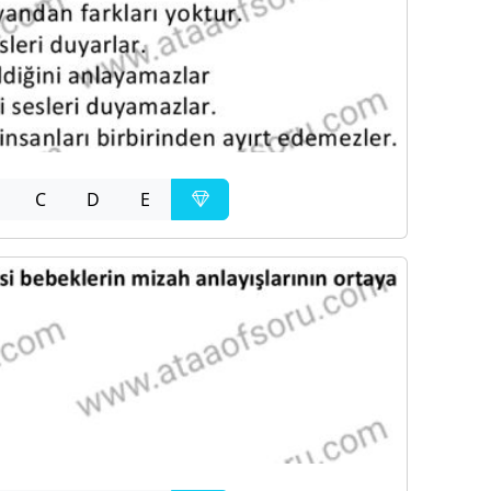
C
D
E