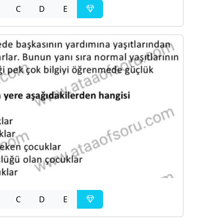
C
D
E
C
D
E