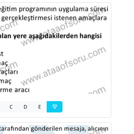
C
D
E