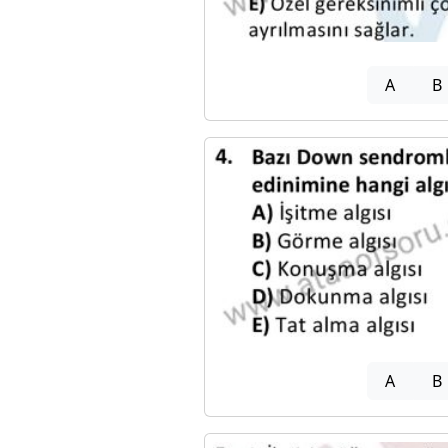
A
B
A
B