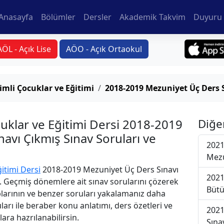
Anasayfa
Bölümler
Dersler
Akademik Takvim
Duyuru 
AÖL - Açık Lise
AÖO - Açık Ortaokul
imli Çocuklar ve Eğitimi
2018-2019 Mezuniyet Üç Ders 
uklar ve Eğitimi Dersi 2018-2019
Diğe
avı Çıkmış Sınav Soruları ve
2021
Mezu
itimi Dersi
2018-2019 Mezuniyet Üç Ders Sınavı
2021
i. Geçmiş dönemlere ait sınav sorularını çözerek
Bütü
plarının ve benzer soruları yakalamanız daha
uları ile beraber konu anlatımı, ders özetleri ve
2021
lara hazrılanabilirsin.
Sına