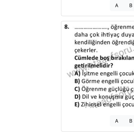
A
B
A
B