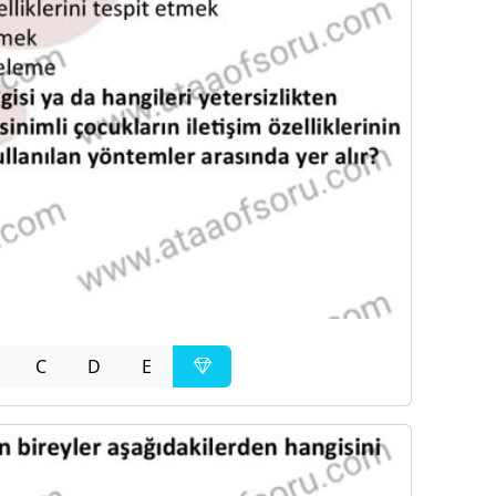
C
D
E