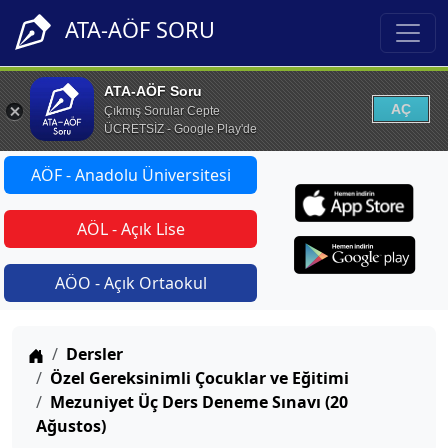
ATA-AÖF SORU
ATA-AÖF Soru
AÇ
Çıkmış Sorular Cepte
ÜCRETSİZ - Google Play'de
AÖF - Anadolu Üniversitesi
AÖL - Açık Lise
AÖO - Açık Ortaokul
Anasayfa
Dersler
Özel Gereksinimli Çocuklar ve Eğitimi
Mezuniyet Üç Ders Deneme Sınavı (20
Ağustos)