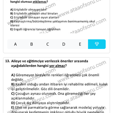
A
B
C
D
E