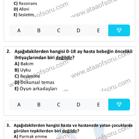
A
B
C
D
E
A
B
C
D
E