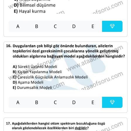
A
B
C
D
E
A
B
C
D
E