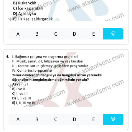
A
B
C
D
E
A
B
C
D
E