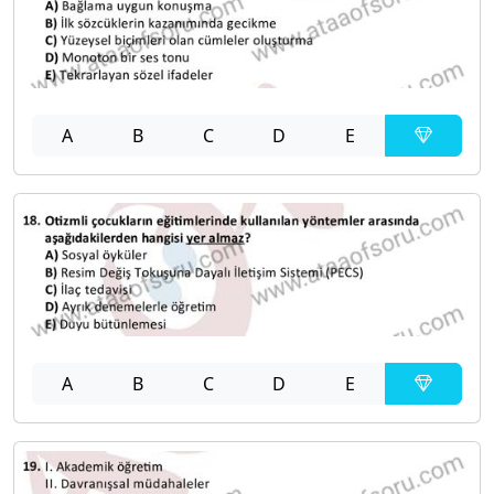
A
B
C
D
E
A
B
C
D
E