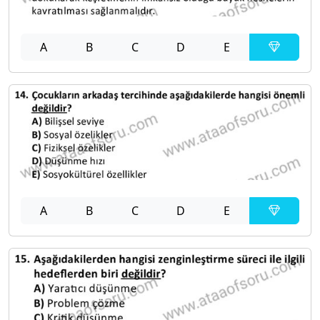
A
B
C
D
E
A
B
C
D
E