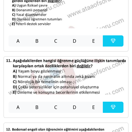
A
B
C
D
E
A
B
C
D
E