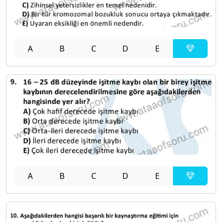
A
B
C
D
E
A
B
C
D
E