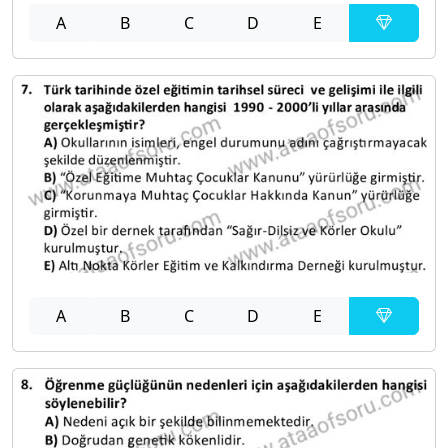
A
B
C
D
E
A
B
C
D
E