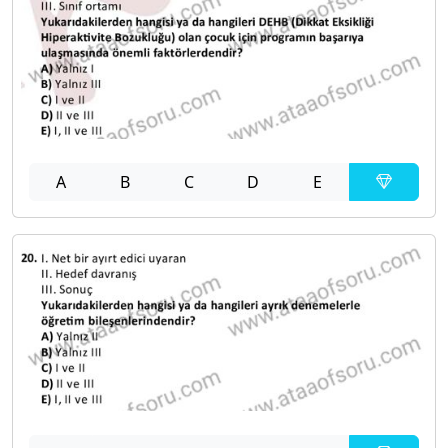
A
B
C
D
E