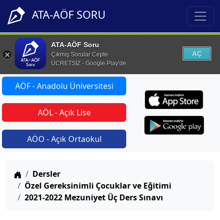
ATA-AÖF SORU
ATA-AÖF Soru
AÇ
Çıkmış Sorular Cepte
ÜCRETSİZ - Google Play'de
AÖF - Anadolu Üniversitesi
AÖL - Açık Lise
AÖO - Açık Ortaokul
Anasayfa
Dersler
Özel Gereksinimli Çocuklar ve Eğitimi
2021-2022 Mezuniyet Üç Ders Sınavı