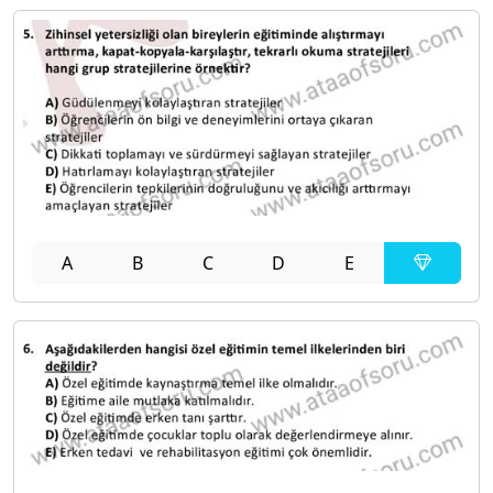
A
B
C
D
E