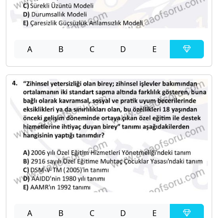
A
B
C
D
E
A
B
C
D
E