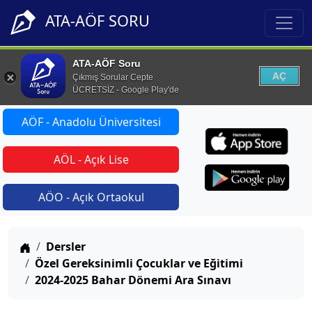
ATA-AÖF SORU
ATA-AÖF Soru
AÇ
Çıkmış Sorular Cepte
ÜCRETSİZ - Google Play'de
AÖF - Anadolu Üniversitesi
AÖL - Açık Lise
AÖO - Açık Ortaokul
Anasayfa
Dersler
Özel Gereksinimli Çocuklar ve Eğitimi
2024-2025 Bahar Dönemi Ara Sınavı