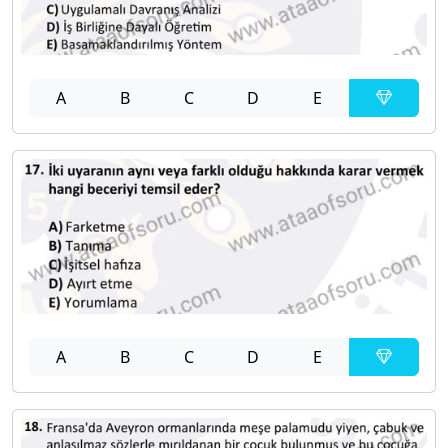
A
B
C
D
E
A
B
C
D
E