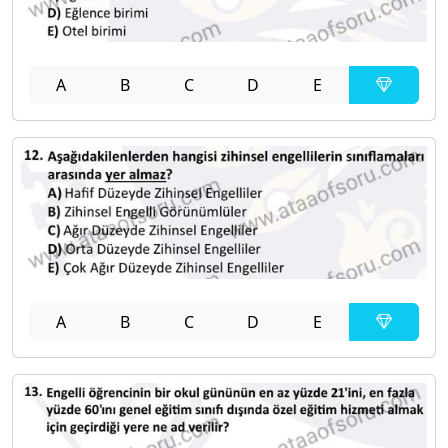
A
B
C
D
E
A
B
C
D
E