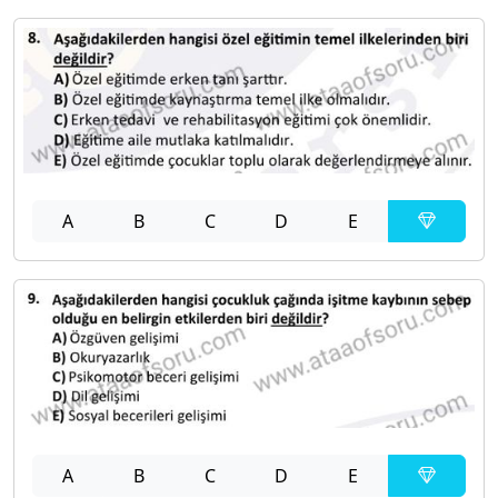
A
B
C
D
E
A
B
C
D
E