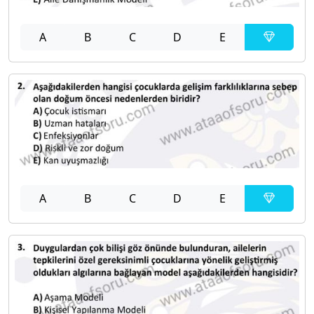
A
B
C
D
E
A
B
C
D
E