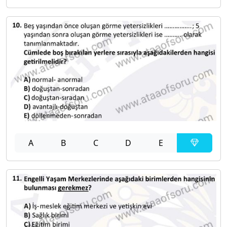
A
B
C
D
E