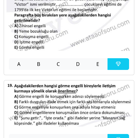
A
B
C
D
E