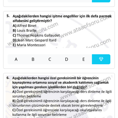
A
B
C
D
E