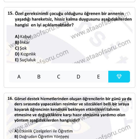
A
B
C
D
E