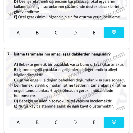
A
B
C
D
E
A
B
C
D
E