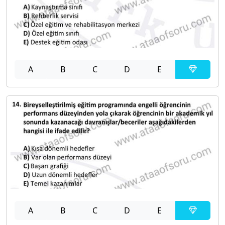
A
B
C
D
E
A
B
C
D
E