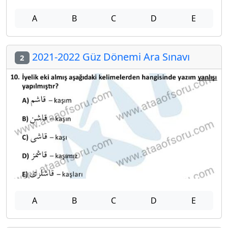
A
B
C
D
E
2021-2022 Güz Dönemi Ara Sınavı
2
A
B
C
D
E