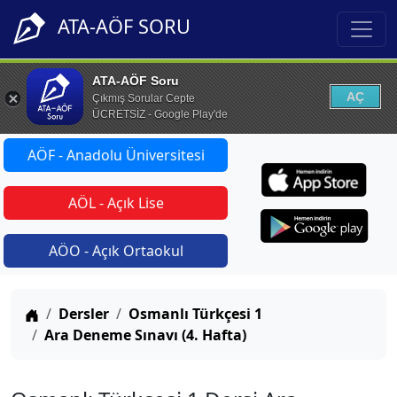
ATA-AÖF SORU
ATA-AÖF Soru
AÇ
Çıkmış Sorular Cepte
ÜCRETSİZ - Google Play'de
AÖF - Anadolu Üniversitesi
AÖL - Açık Lise
AÖO - Açık Ortaokul
Anasayfa
Dersler
Osmanlı Türkçesi 1
Ara Deneme Sınavı (4. Hafta)