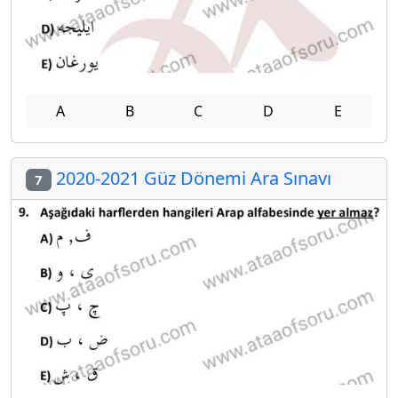
A
B
C
D
E
2020-2021 Güz Dönemi Ara Sınavı
7