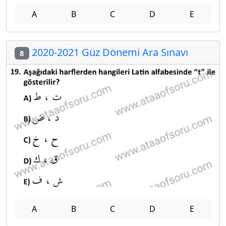
A
B
C
D
E
2020-2021 Güz Dönemi Ara Sınavı
8
A
B
C
D
E