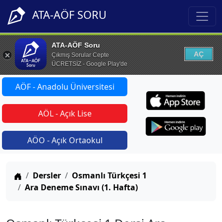
ATA-AÖF SORU
ATA-AÖF Soru
AÇ
Çıkmış Sorular Cepte
ÜCRETSİZ - Google Play'de
AÖF - Anadolu Üniversitesi
AÖL - Açık Lise
AÖO - Açık Ortaokul
Anasayfa
Dersler
Osmanlı Türkçesi 1
Ara Deneme Sınavı (1. Hafta)