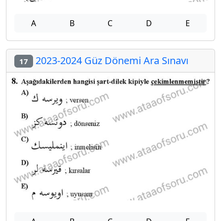
A
B
C
D
E
2023-2024 Güz Dönemi Ara Sınavı
17