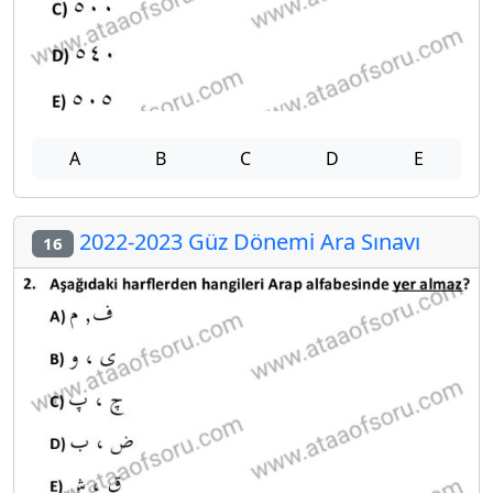
A
B
C
D
E
2022-2023 Güz Dönemi Ara Sınavı
16