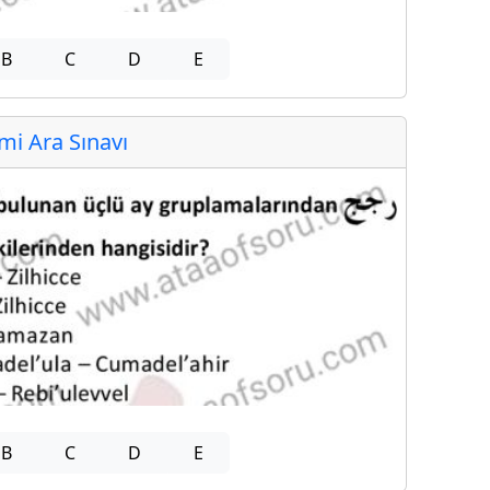
B
C
D
E
i Ara Sınavı
B
C
D
E