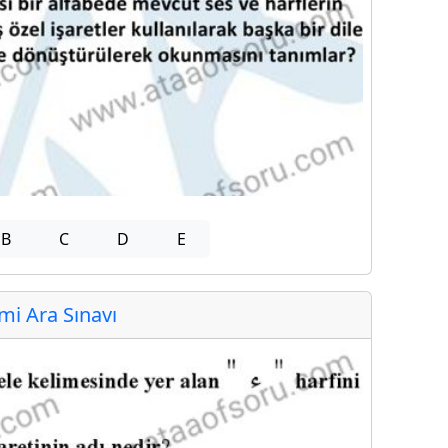
B
C
D
E
i Ara Sınavı