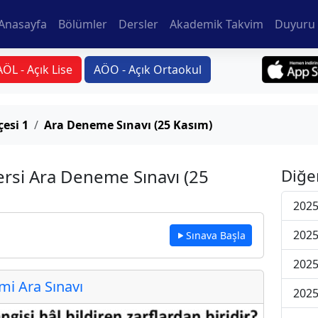
Anasayfa
Bölümler
Dersler
Akademik Takvim
Duyuru 
AÖL - Açık Lise
AÖO - Açık Ortaokul
esi 1
Ara Deneme Sınavı (25 Kasım)
ersi Ara Deneme Sınavı (25
Diğe
2025
2025
Sınava Başla
2025
i Ara Sınavı
2025