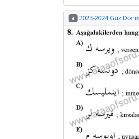
2023-2024 Güz Dönem
4