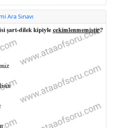
i Ara Sınavı