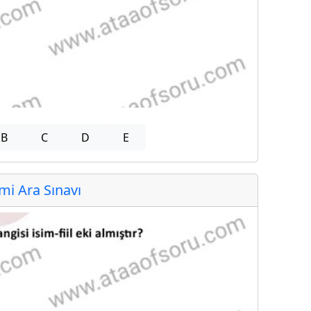
B
C
D
E
i Ara Sınavı