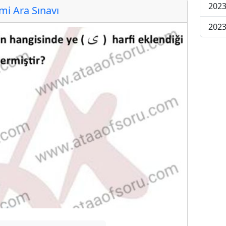
2023
i Ara Sınavı
2023