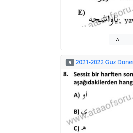
A
2021-2022 Güz Dönem
5