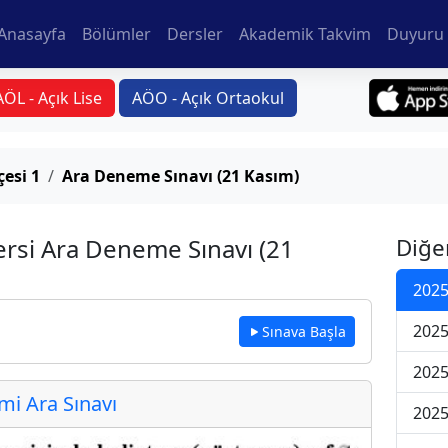
Anasayfa
Bölümler
Dersler
Akademik Takvim
Duyuru 
AÖL - Açık Lise
AÖO - Açık Ortaokul
esi 1
Ara Deneme Sınavı (21 Kasım)
ersi Ara Deneme Sınavı (21
Diğe
2025
2025
Sınava Başla
2025
i Ara Sınavı
2025