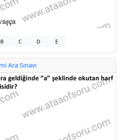
B
C
D
E
i Ara Sınavı