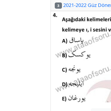
2021-2022 Güz Dönem
3