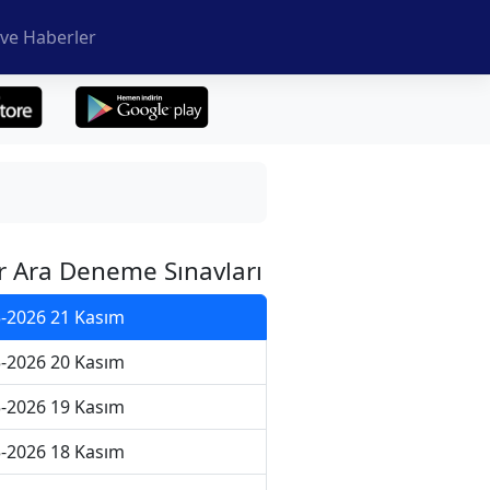
ve Haberler
r Ara Deneme Sınavları
-2026 21 Kasım
-2026 20 Kasım
-2026 19 Kasım
-2026 18 Kasım