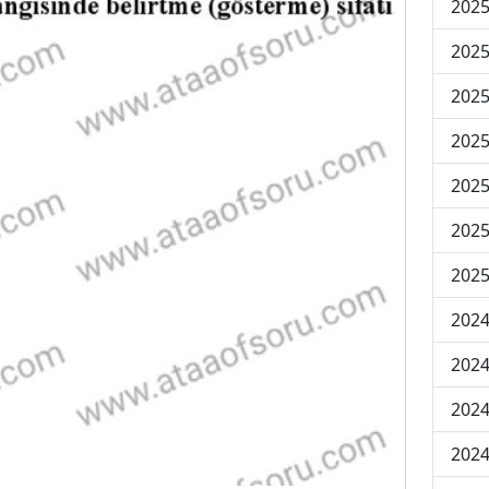
2025
2025
2025
2025
2025
2025
2025
2024
2024
2024
2024