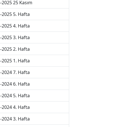
-2025 25 Kasım
-2025 5. Hafta
-2025 4. Hafta
-2025 3. Hafta
-2025 2. Hafta
-2025 1. Hafta
-2024 7. Hafta
-2024 6. Hafta
-2024 5. Hafta
-2024 4. Hafta
-2024 3. Hafta