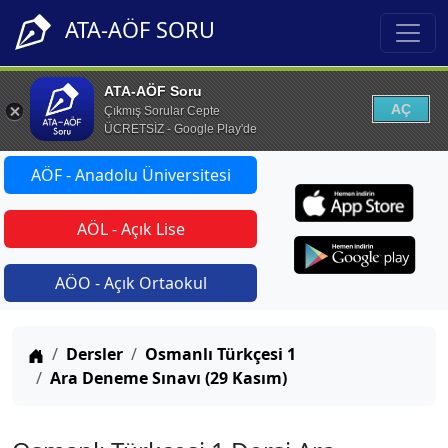
ATA-AÖF SORU
ATA-AÖF Soru
AÇ
Çıkmış Sorular Cepte
ÜCRETSİZ - Google Play'de
AÖF - Anadolu Üniversitesi
AÖL - Açık Lise
AÖO - Açık Ortaokul
Anasayfa
Dersler
Osmanlı Türkçesi 1
Ara Deneme Sınavı (29 Kasım)