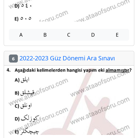
A
B
C
D
E
2022-2023 Güz Dönemi Ara Sınavı
6