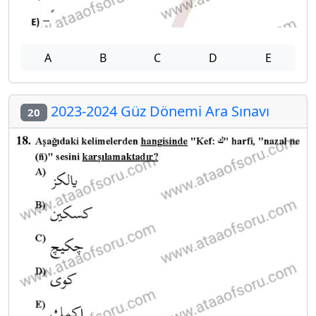
A
B
C
D
E
2023-2024 Güz Dönemi Ara Sınavı
20