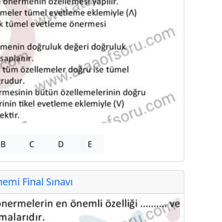
B
C
D
E
mi Final Sınavı