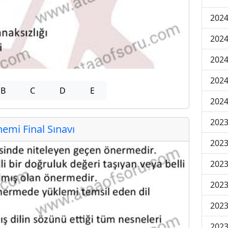
2024
2024
2024
2024
B
C
D
E
2024
202
mi Final Sınavı
202
202
2023
2023
2023