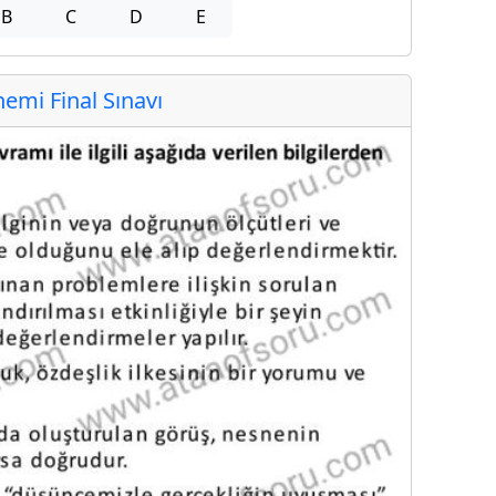
B
C
D
E
mi Final Sınavı