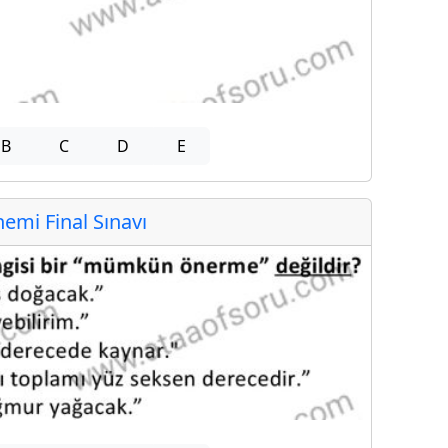
B
C
D
E
mi Final Sınavı