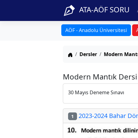
ATA-AÖF SORU
AÖF - Anadolu Üniversitesi
Anasayfa
Dersler
Modern Mant
Modern Mantık Dersi 
30 Mayıs Deneme Sınavı
2023-2024 Bahar Döne
1