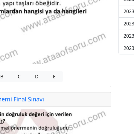
2023
2023
2023
2023
B
C
D
E
mi Final Sınavı