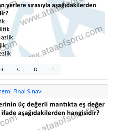
B
C
D
E
mi Final Sınavı