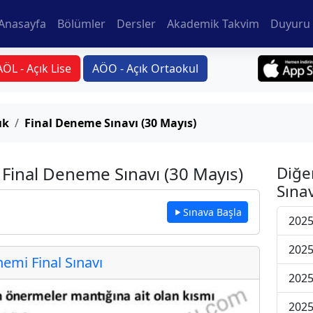
Anasayfa
Bölümler
Dersler
Akademik Takvim
Duyuru 
AÖL - Açık Lise
AÖO - Açık Ortaokul
ık
Final Deneme Sınavı (30 Mayıs)
Final Deneme Sınavı (30 Mayıs)
Diğe
Sınav
Sınava Başla
2025
2025
mi Final Sınavı
2025
2025