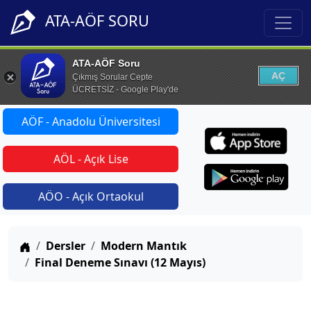
ATA-AÖF SORU
ATA-AÖF Soru
AÇ
Çıkmış Sorular Cepte
ÜCRETSİZ - Google Play'de
AÖF - Anadolu Üniversitesi
AÖL - Açık Lise
AÖO - Açık Ortaokul
Anasayfa
Dersler
Modern Mantık
Final Deneme Sınavı (12 Mayıs)