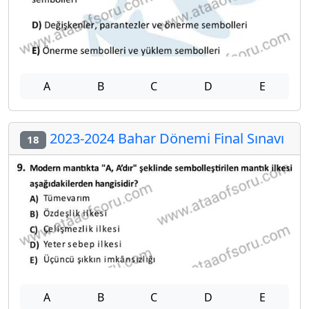
A
B
C
D
E
2023-2024 Bahar Dönemi Final Sınavı
18
A
B
C
D
E