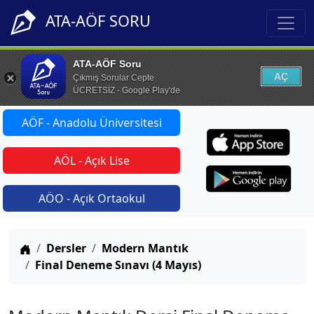
ATA-AÖF SORU
ATA-AÖF Soru
AÇ
Çıkmış Sorular Cepte
ÜCRETSİZ - Google Play'de
AÖF - Anadolu Üniversitesi
AÖL - Açık Lise
AÖO - Açık Ortaokul
Anasayfa
Dersler
Modern Mantık
Final Deneme Sınavı (4 Mayıs)