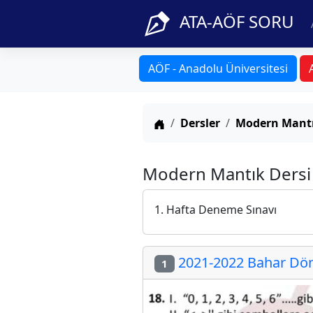
ATA-AÖF SORU
AÖF - Anadolu Üniversitesi
Anasayfa
Dersler
Modern Mant
Modern Mantık Dersi F
1. Hafta Deneme Sınavı
2021-2022 Bahar Döne
1