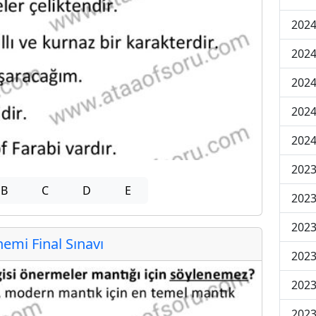
2024
2024
2024
2024
2024
202
B
C
D
E
202
202
mi Final Sınavı
2023
2023
2023