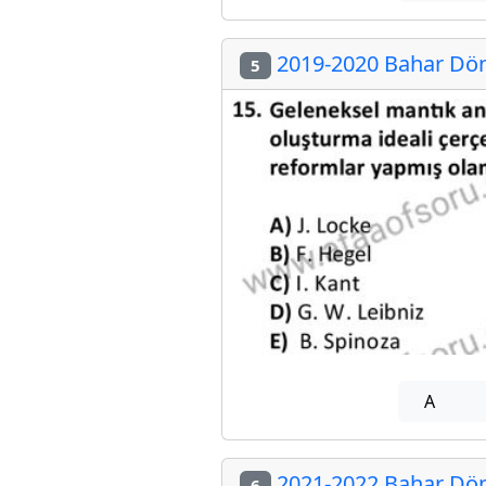
2019-2020 Bahar Döne
5
A
2021-2022 Bahar Döne
6