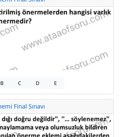
B
C
D
E
mi Final Sınavı