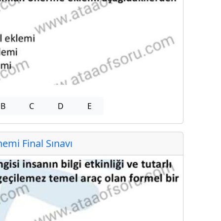
B
C
D
E
mi Final Sınavı