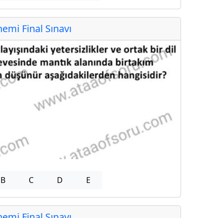
mi Final Sınavı
B
C
D
E
mi Final Sınavı