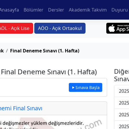
Anasayfa
Bölümler
Dersler
Akademik Takvim
Duyuru 
AÖL - Açık Lise
AÖO - Açık Ortaokul
ık
Final Deneme Sınavı (1. Hafta)
inal Deneme Sınavı (1. Hafta)
Diğe
Sınav
Sınava Başla
2025
2025
mi Final Sınavı
2025
2025