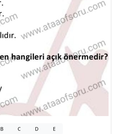
B
C
D
E