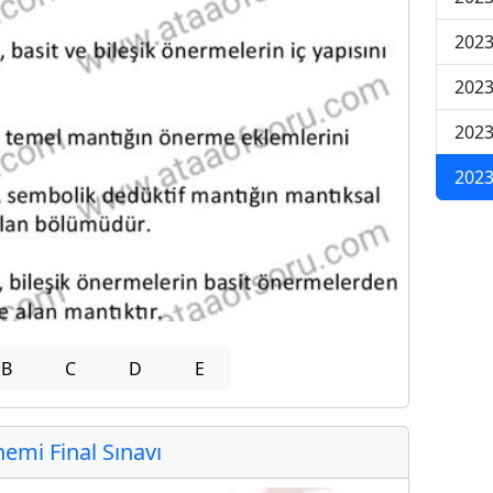
2023
2023
2023
2023
B
C
D
E
mi Final Sınavı